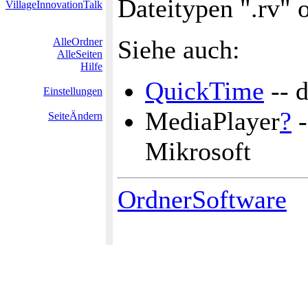
Dateitypen ".rv" 
VillageInnovationTalk
Siehe auch:
AlleOrdner
AlleSeiten
Hilfe
QuickTime
-- 
Einstellungen
MediaPlayer
?
-
SeiteÄndern
Mikrosoft
OrdnerSoftware