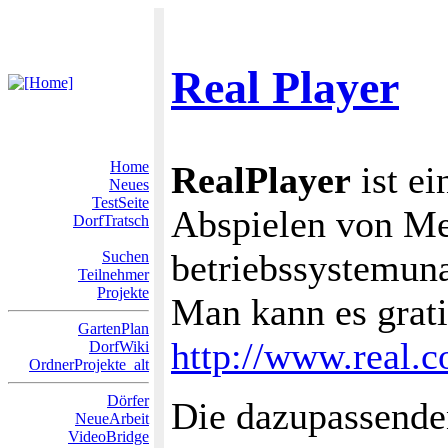
Real Player
Home
RealPlayer
ist e
Neues
TestSeite
Abspielen von Me
DorfTratsch
betriebssystemun
Suchen
Teilnehmer
Projekte
Man kann es grat
GartenPlan
http://www.real.
DorfWiki
OrdnerProjekte_alt
Dörfer
Die dazupassende
NeueArbeit
VideoBridge