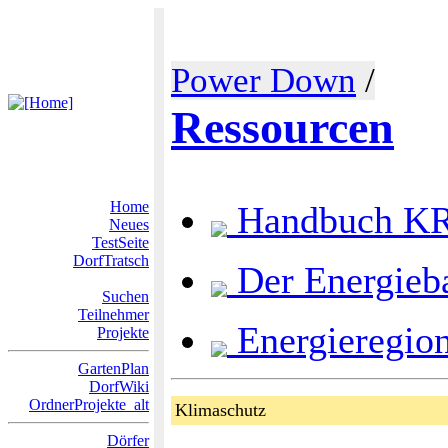
Power Down
/
Ressourcen
Home
Handbuch KR
Neues
TestSeite
DorfTratsch
Der Energieb
Suchen
Teilnehmer
Energieregion
Projekte
GartenPlan
DorfWiki
OrdnerProjekte_alt
Klimaschutz
Dörfer