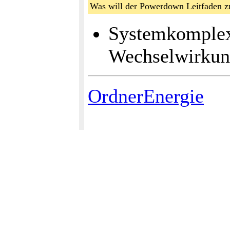
Was will der Powerdown Leitfaden zus
Systemkomplexit
Wechselwirku
OrdnerEnergie