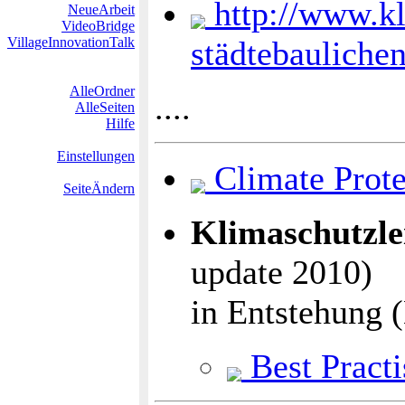
http://www.k
NeueArbeit
VideoBridge
VillageInnovationTalk
städtebauliche
AlleOrdner
....
AlleSeiten
Hilfe
Einstellungen
Climate Prote
SeiteÄndern
Klimaschutzle
update 2010)
in Entstehung 
Best Pract