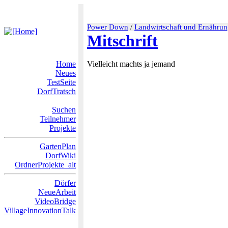
Power Down
/
Landwirtschaft und Ernährun
Mitschrift
Home
Vielleicht machts ja jemand
Neues
TestSeite
DorfTratsch
Suchen
Teilnehmer
Projekte
GartenPlan
DorfWiki
OrdnerProjekte_alt
Dörfer
NeueArbeit
VideoBridge
VillageInnovationTalk