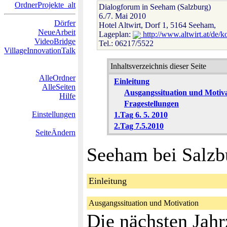
OrdnerProjekte_alt
Dialogforum in Seeham (Salzburg)
6./7. Mai 2010
Dörfer
Hotel Altwirt, Dorf 1, 5164 Seeham,
NeueArbeit
Lageplan:
http://www.altwirt.at/de/ko
VideoBridge
Tel.: 06217/5522
VillageInnovationTalk
Inhaltsverzeichnis dieser Seite
AlleOrdner
Einleitung
AlleSeiten
Ausgangssituation und Motiv
Hilfe
Fragestellungen
Einstellungen
1.Tag 6. 5. 2010
2.Tag 7.5.2010
SeiteÄndern
Seeham bei Salzb
Einleitung
Ausgangssituation und Motivation
Die nächsten Jahr