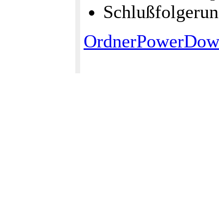
Schlußfolgerun
OrdnerPowerDo