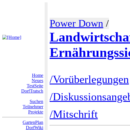
Power Down
/
Landwirtscha
Ernährungssi
Home
/Vorüberlegungen
Neues
TestSeite
DorfTratsch
/Diskussionsang
Suchen
Teilnehmer
/Mitschrift
Projekte
GartenPlan
DorfWiki