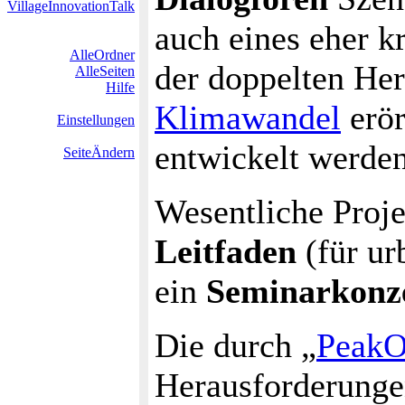
VillageInnovationTalk
auch eines eher k
AlleOrdner
der doppelten He
AlleSeiten
Hilfe
Klimawandel
erör
Einstellungen
entwickelt werden
SeiteÄndern
Wesentliche Proje
Leitfaden
(für ur
ein
Seminarkonz
Die durch „
PeakO
Herausforderunge