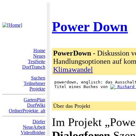
Power Down
Home
PowerDown
- Diskussion v
Neues
Handlungsoptionen auf kom
TestSeite
DorfTratsch
Klimawandel
Suchen
 powerdown, englisch: das Ausschalt
Teilnehmer
 Titel eines Buches von 
 Richard
Projekte
GartenPlan
DorfWiki
Über das Projekt
OrdnerProjekte_alt
Im Projekt „Powe
Dörfer
NeueArbeit
Dialogforen
Szena
VideoBridge