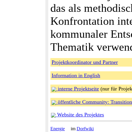
das als methodisc
Konfrontation int
kommunaler Entsc
Thematik verwend
Projektkoordinator und Partner
Information in English
interne Projektseite
(nur für Projek
öffentliche Community: Transition
Website des Projektes
Energie
im
Dorfwiki