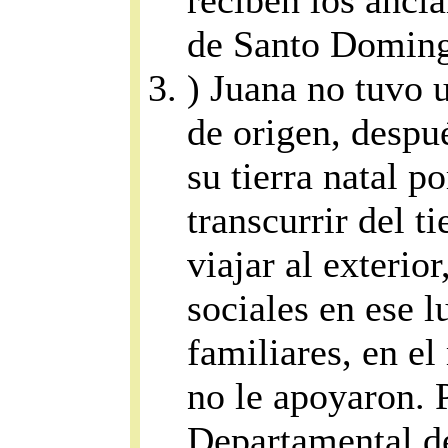
reciben los ancia
de Santo Domin
) Juana no tuvo 
de origen, despué
su tierra natal p
transcurrir del 
viajar al exterio
sociales en ese l
familiares, en e
no le apoyaron. P
Departamental d