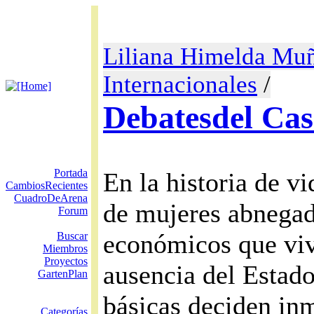
Liliana Himelda Muñ
Internacionales
/
Debatesdel Ca
Portada
En la historia de v
CambiosRecientes
CuadroDeArena
de mujeres abnegada
Forum
económicos que vive
Buscar
Miembros
Proyectos
ausencia del Estado
GartenPlan
básicas deciden inm
Categorías