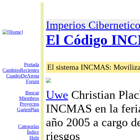
Imperios Cibernetic
El Código IN
Portada
El sistema INCMAS: Movilizac
CambiosRecientes
CuadroDeArena
Forum
Uwe
Christian Plac
Buscar
Miembros
Proyectos
INCMAS en la feria
GartenPlan
año 2005 a cargo de
Categorías
Índice
riesgos
Help