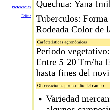
Quechua: Yana Imil
Preferencias
Tuberculos: Forma
Editar
Rodeada Color de l
Carácteristicas agronómicas
Periodo vegetativo
Entre 5-20 Tm/ha E
hasta fines del nov
Observaciónes por estudio del campo
Variedad mercant
algunos campesin