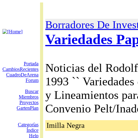
Borradores De Inves
Variedades Pap
Portada
Noticias del Rodolf
CambiosRecientes
CuadroDeArena
1993 `` Variedades
Forum
y Lineamientos para
Buscar
Miembros
Proyectos
Convenio Pelt/Inad
GartenPlan
Imilla Negra
Categorías
Índice
Help