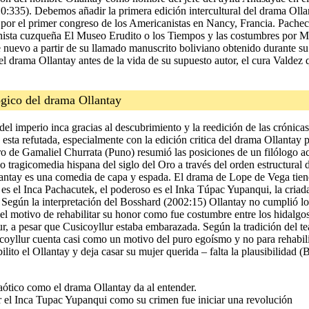
:335). Debemos añadir la primera edición intercultural del drama Olla
 por el primer congreso de los Americanistas en Nancy, Francia. Pachec
genista cuzqueña El Museo Erudito o los Tiempos y las costumbres por
e nuevo a partir de su llamado manuscrito boliviano obtenido durante s
del drama Ollantay antes de la vida de su supuesto autor, el cura Vald
ógico del drama Ollantay
el imperio inca gracias al descubrimiento y la reedición de las crónicas
s esta refutada, especialmente con la edición critica del drama Ollant
ro de Gamaliel Churrata (Puno) resumió las posiciones de un filólogo a
o tragicomedia hispana del siglo del Oro a través del orden estructural 
Ollantay es una comedia de capa y espada. El drama de Lope de Vega tiene
 es el Inca Pachacutek, el poderoso es el Inka Túpac Yupanqui, la criada 
 Según la interpretación del Bosshard (2002:15) Ollantay no cumplió los
el motivo de rehabilitar su honor como fue costumbre entre los hidalgo
r, a pesar que Cusicoyllur estaba embarazada. Según la tradición del tea
coyllur cuenta casi como un motivo del puro egoísmo y no para rehabili
lito el Ollantay y deja casar su mujer querida – falta la plausibilida
aótico como el drama Ollantay da al entender.
r el Inca Tupac Yupanqui como su crimen fue iniciar una revolución