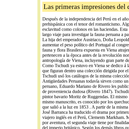
Las primeras impresiones del
Después de la independencia del Perú en el año 
prehispánica con el tenor del romanticismo. Alg
esclavitud como colonos en las haciendas. Esta 
largo viaje para investigar la fauna peruana a p
La hija del emperador Austriaco, Doña Leopoldin
aumentar el peso político del Portugal al congr
fauna y flora Brasilera expuesta en Viena atraj
pertenecen a la época antes de la revolución no
antropología de Viena, incluyendo gran parte de
Como Tschudi ya estuvo en Viena se dedico á la 
que figuran dentro una colección dirigida por 
Tschudi usó los catálogos de la misma colecció
Antigüedades Peruanas todavía sirven como un c
peruano, Eduardo Mariano de Rivero les public
de proveniencia dudosa (Rivero 1847). Tschudi, 
pintor bavario Moritz de Ruggendas. El mismo p
mismo manuscrito, es conocido por los quechu
que salió a la luz en 1853 . A partir de la mis
José Barranca ha traducido el drama por primera
viajero inglés en el Perú, Clements Markham. M
por aventura, el segunda viaje tiene por finalid
del imperio británico. Según los demás libros q