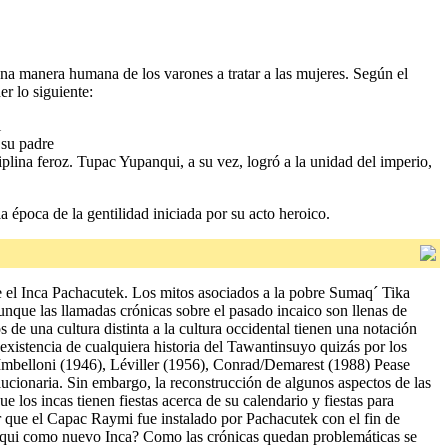
 y una manera humana de los varones a tratar a las mujeres. Según el
r lo siguiente:
l
 su padre
plina feroz. Tupac Yupanqui, a su vez, logró a la unidad del imperio,
época de la gentilidad iniciada por su acto heroico.
ue el Inca Pachacutek. Los mitos asociados a la pobre Sumaq´ Tika
unque las llamadas crónicas sobre el pasado incaico son llenas de
de una cultura distinta a la cultura occidental tienen una notación
existencia de cualquiera historia del Tawantinsuyo quizás por los
, Imbelloni (1946), Léviller (1956), Conrad/Demarest (1988) Pease
cionaria. Sin embargo, la reconstrucción de algunos aspectos de las
e los incas tienen fiestas acerca de su calendario y fiestas para
que el Capac Raymi fue instalado por Pachacutek con el fin de
nqui como nuevo Inca? Como las crónicas quedan problemáticas se