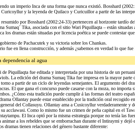
iendo un imperio Inca de una forma que nunca existió. Bosshard (2002:1
uricoyllur y la leyenda de Quilaco y Curicuillor a partir de las interp
resumido por Bosshard (2002:24-33) pertenecen al horizonte tardío del d
 Sumaq´ Tika, asociada con el sitio Wari Piquillaqta – están situadas a
nca los dramas están situadas por licencia poética se puede contestar que
 gobierno de Pachacutek y su victoria sobre los Chankas.
rio fue en llena construcción, y además ¿sabemos en verdad lo que fue
a dependencia al agua
 de Piquillaqta fue editada y interpretada por una historia de un peru
viols. La edición del drama Sumaq Tika fue impresa en la mayor parte d
 tomo a partir de un ciclo de leyendas semejantes. El argumento del d
chacras. El que gana el concurso puede casarse con la moza, no importa s
 ambos. ¿Cómo esta tradición puede cumplir á las formas del teatro espa
drama Ollantay puede estar establecido por la tradición oral recogido e
 general del Collasuyu. Ollantay ama a Cusicoyllur verdaderamente y d
en su acclawasi. Como lo mismo fue un crimen de peña capital en el Taw
ntaytampu. El Inca optó por la misma estrategia porque no tenía las fue
a animar a los rebeldes que se emborrachan durante el Intiraymi y dejó e
os dramas tienen relaciones del género bastante diferente: