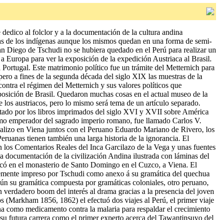
dedico al folclor y a la documentación de la cultura andina
ndas de los indígenas aunque los mismos quedan en una forma de semi-
uan Diego de Tschudi no se hubiera quedado en el Perú para realizar un
 a Europa para ver la exposición de la expedición Austriaca al Brasil.
Portugal. Este matrimonio político fue un trámite del Metternich para
pero a fines de la segunda década del siglo XIX las muestras de la
ontra el régimen del Metternich y sus valores políticos que
xposición de Brasil. Quedaron muchas cosas en el actual museo de la
 los austriacos, pero lo mismo será tema de un artículo separado.
litado por los libros imprimados del siglo XVI y XVII sobre América
omo emperador del sagrado imperio romano, fue llamado Carlos V.
ealizo en Viena juntos con el Peruano Eduardo Mariano de Rivero, los
uanas tienen también una larga historia de la ignorancia. El
los Comentarios Reales del Inca Garcilazo de la Vega y unas fuentes
a documentación de la civilización Andina ilustrada con láminas del
icó en el monasterio de Santo Domingo en el Cuzco, a Viena. El
mente impreso por Tschudi como anexo á su gramática del quechua
gún su gramática compuesta por gramáticas coloniales, otro peruano,
 verdadero boom del interés al drama gracias a la presencia del joven
s (Markham 1856, 1862) el efectuó dos viajes al Perú, el primer viaje
nina como medicamento contra la malaria para respaldar el crecimiento
su futura carrera como el primer experto acerca del Tawantinsuyo del