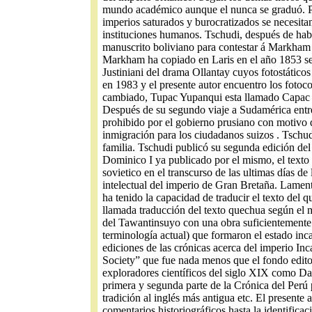
mundo académico aunque el nunca se graduó. Pero
imperios saturados y burocratizados se necesita
instituciones humanos. Tschudi, después de hab
manuscrito boliviano para contestar á Markham 
Markham ha copiado en Laris en el año 1853 seg
Justiniani del drama Ollantay cuyos fotostático
en 1983 y el presente autor encuentro los fotoco
cambiado, Tupac Yupanqui esta llamado Capac Y
Después de su segundo viaje a Sudamérica entre
prohibido por el gobierno prusiano con motivo de
inmigración para los ciudadanos suizos . Tschu
familia. Tschudi publicó su segunda edición del
Dominico I ya publicado por el mismo, el texto
sovietico en el transcurso de las ultimas días 
intelectual del imperio de Gran Bretaña. Lame
ha tenido la capacidad de traducir el texto de
llamada traducción del texto quechua según el 
del Tawantinsuyo con una obra suficientemente di
terminología actual) que formaron el estado in
ediciones de las crónicas acerca del imperio In
Society” que fue nada menos que el fondo edito
exploradores científicos del siglo XIX como Dav
primera y segunda parte de la Crónica del Perú
tradición al inglés más antigua etc. El present
comentarios historiográficos hasta la identific