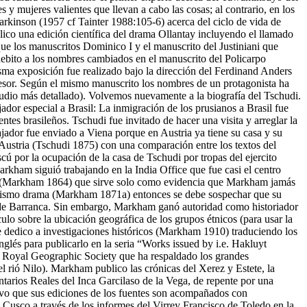
y mujeres valientes que llevan a cabo las cosas; al contrario, en los
Parkinson (1957 cf Tainter 1988:105-6) acerca del ciclo de vida de
ico una edición científica del drama Ollantay incluyendo el llamado
e los manuscritos Dominico I y el manuscrito del Justiniani que
ebito a los nombres cambiados en el manuscrito del Policarpo
isma exposición fue realizado bajo la dirección del Ferdinand Anders
rofesor. Según el mismo manuscrito los nombres de un protagonista ha
dio más detallado). Volvemos nuevamente a la biografía del Tschudi.
or especial a Brasil: La inmigración de los prusianos a Brasil fue
ntes brasileños. Tschudi fue invitado de hacer una visita y arreglar la
ador fue enviado a Viena porque en Austria ya tiene su casa y su
 Austria (Tschudi 1875) con una comparación entre los textos del
ú por la ocupación de la casa de Tschudi por tropas del ejercito
arkham siguió trabajando en la India Office que fue casi el centro
hua (Markham 1864) que sirve solo como evidencia que Markham jamás
el mismo drama (Markham 1871a) entonces se debe sospechar que su
na de Barranca. Sin embargo, Markham ganó autoridad como historiador
ulo sobre la ubicación geográfica de los grupos étnicos (para usar la
 dedico a investigaciones históricos (Markham 1910) traduciendo los
glés para publicarlo en la seria “Works issued by i.e. Hakluyt
sa Royal Geographic Society que ha respaldado los grandes
 rió Nilo). Markham publico las crónicas del Xerez y Estete, la
arios Reales del Inca Garcilaso de la Vega, de repente por una
salvo que sus ediciones de los fuentes son acompañados con
l Cusco a través de los informes del Virrey Francisco de Toledo en la