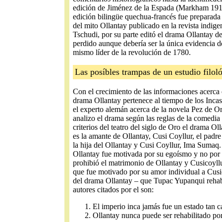
edición de Jiménez de la Espada (Markham 1910
edición bilingüe quechua-francés fue preparada
del mito Ollantay publicado en la revista indi
Tschudi, por su parte editó el drama Ollantay d
perdido aunque debería ser la única evidencia 
mismo líder de la revolución de 1780.
Las posíbles trampas de un estudio filol
Con el crecimiento de las informaciones acerca d
drama Ollantay pertenece al tiempo de los Inca
el experto alemán acerca de la novela Pez de O
analizo el drama según las reglas de la comedia 
criterios del teatro del siglo de Oro el drama 
es la amante de Ollantay, Cusi Coyllur, el padre
la hija del Ollantay y Cusi Coyllur, Ima Sumaq.
Ollantay fue motivada por su egoísmo y no por 
prohibió el matrimonio de Ollantay y Cusicoyllu
que fue motivado por su amor individual a Cusi
del drama Ollantay – que Tupac Yupanqui rehabi
autores citados por el son:
El imperio inca jamás fue un estado tan c
Ollantay nunca puede ser rehabilitado po