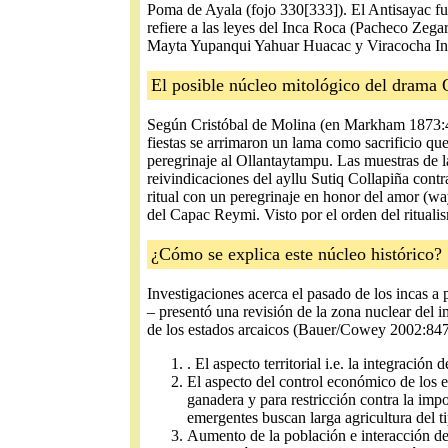
Poma de Ayala (fojo 330[333]). El Antisayac fu
refiere a las leyes del Inca Roca (Pacheco Zega
Mayta Yupanqui Yahuar Huacac y Viracocha Inca.
El posible núcleo mitológico del drama 
Según Cristóbal de Molina (en Markham 1873:49f
fiestas se arrimaron un lama como sacrificio qu
peregrinaje al Ollantaytampu. Las muestras de la
reivindicaciones del ayllu Sutiq Collapiña con
ritual con un peregrinaje en honor del amor (wayl
del Capac Reymi. Visto por el orden del ritualis
¿Cómo se explica este núcleo histórico?
Investigaciones acerca el pasado de los incas a 
– presentó una revisión de la zona nuclear del 
de los estados arcaicos (Bauer/Cowey 2002:847-8
. El aspecto territorial i.e. la integración 
El aspecto del control económico de los 
ganadera y para restricción contra la im
emergentes buscan larga agricultura del t
Aumento de la población e interacción de