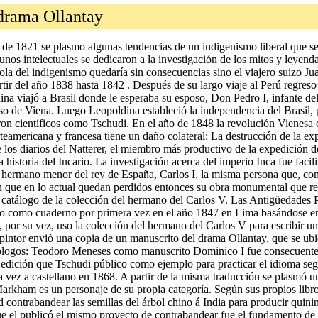
 drama Ollantay
de 1821 se plasmo algunas tendencias de un indigenismo liberal que se 
unos intelectuales se dedicaron a la investigación de los mitos y leye
ola del indigenismo quedaría sin consecuencias sino el viajero suizo J
artir del año 1838 hasta 1842 . Después de su largo viaje al Perú regreso
a viajó a Brasil donde le esperaba su esposo, Don Pedro I, infante del 
eso de Viena. Luego Leopoldina estableció la independencia del Brasil, 
eron científicos como Tschudi. En el año de 1848 la revolución Vienesa c
rteamericana y francesa tiene un daño colateral: La destrucción de la e
 los diarios del Natterer, el miembro más productivo de la expedición de
historia del Incario. La investigación acerca del imperio Inca fue faci
el hermano menor del rey de España, Carlos I. la misma persona que, c
n que en lo actual quedan perdidos entonces su obra monumental que r
atálogo de la colección del hermano del Carlos V. Las Antigüedades Per
o como cuaderno por primera vez en el año 1847 en Lima basándose en 
por su vez, uso la colección del hermano del Carlos V para escribir un
intor envió una copia de un manuscrito del drama Ollantay, que se ub
ologos: Teodoro Meneses como manuscrito Dominico I fue consecuente
ma edición que Tschudi público como ejemplo para practicar el idioma se
 vez a castellano en 1868. A partir de la misma traducción se plasmó un
arkham es un personaje de su propia categoría. Según sus propios libro
ad contrabandear las semillas del árbol chino á India para producir qui
ue el publicó el mismo proyecto de contrabandear fue el fundamento de 