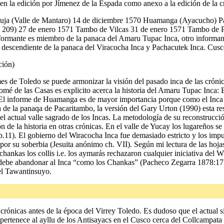
 en la edición por Jímenez de la Espada como anexo a la edición de la 
ja (Valle de Mantaro) 14 de diciembre 1570 Huamanga (Ayacucho) Pa
: 209) 27 de enero 1571 Tambo de Vilcas 31 de enero 1571 Tambo de
ormante es miembro de la panaca del Amaru Tupac Inca, otro informan
descendiente de la panaca del Viracocha Inca y Pachacutek Inca. Cusc
ción)
mes de Toledo se puede armonizar la visión del pasado inca de las crónic
mé de las Casas es explicito acerca la historia del Amaru Tupac Inca: E
l informe de Huamanga es de mayor importancia porque como el Inca Pa
 la panaqa de Pacaritambo, la versión del Gary Urton (1990) esta res
, el actual valle sagrado de los Incas. La metodología de su reconstrucci
ión de la historia en otras crónicas. En el valle de Yucay los lugareño
p.11). El gobierno del Wiracocha Inca fue demasiado estricto y los imp
por su soberbia (Jesuita anónimo ch. VII). Según mi lectura de las hoja
hankas los collis i.e. los aymarás rechazaron cualquier iniciativa del 
e debe abandonar al Inca “como los Chankas” (Pacheco Zegarra 1878:177-
del Tawantinsuyo.
rónicas antes de la época del Virrey Toledo. Es dudoso que el actual s
pertenece al ayllu de los Antisayacs en el Cusco cerca del Collcampata