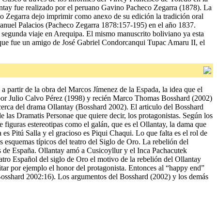
ntay fue realizado por el peruano Gavino Pacheco Zegarra (1878). La
o Zegarra dejo imprimir como anexo de su edición la tradición oral
 Manuel Palacios (Pacheco Zegarra 1878:157-195) en el año 1837.
u segunda viaje en Arequipa. El mismo manuscrito boliviano ya esta
ez que fue un amigo de José Gabriel Condorcanqui Tupac Amaru II, el
 a partir de la obra del Marcos Jímenez de la Espada, la idea que el
ay por Julio Calvo Pérez (1998) y recién Marco Thomas Bosshard (2002)
cerca del drama Ollantay (Bosshard 2002). El articulo del Bosshard
de las Dramatis Personae que quiere decir, los protagonistas. Según los
 figuras estereotipas como el galán, que es el Ollantay, la dama que
es Pitú Salla y el gracioso es Piqui Chaqui. Lo que falta es el rol de
 esquemas típicos del teatro del Siglo de Oro. La rebelión del
s de España. Ollantay amó a Cusicoyllur y el Inca Pachacutek
tro Español del siglo de Oro el motivo de la rebelión del Ollantay
tar por ejemplo el honor del protagonista. Entonces al “happy end”
d (Bosshard 2002:16). Los argumentos del Bosshard (2002) y los demás