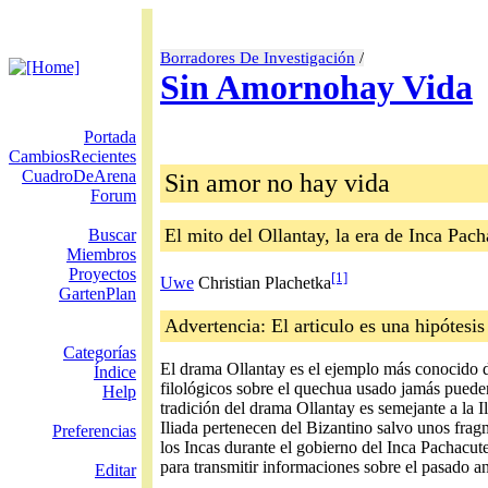
Borradores De Investigación
/
Sin Amornohay Vida
Portada
CambiosRecientes
CuadroDeArena
Sin amor no hay vida
Forum
El mito del Ollantay, la era de Inca Pac
Buscar
Miembros
Proyectos
[1]
Uwe
Christian Plachetka
GartenPlan
Advertencia: El articulo es una hipótesi
Categorías
El drama Ollantay es el ejemplo más conocido de
Índice
filológicos sobre el quechua usado jamás pueden 
Help
tradición del drama Ollantay es semejante a la 
Iliada pertenecen del Bizantino salvo unos frag
Preferencias
los Incas durante el gobierno del Inca Pachacut
para transmitir informaciones sobre el pasado a
Editar