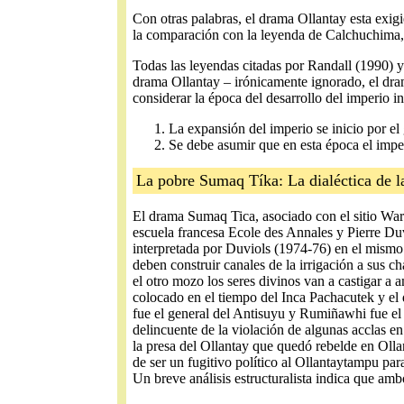
Con otras palabras, el drama Ollantay esta exig
la comparación con la leyenda de Calchuchima, C
Todas las leyendas citadas por Randall (1990) y 
drama Ollantay – irónicamente ignorado, el drama
considerar la época del desarrollo del imperio i
La expansión del imperio se inicio por el
Se debe asumir que en esta época el impe
La pobre Sumaq Tíka: La dialéctica de l
El drama Sumaq Tica, asociado con el sitio Wari
escuela francesa Ecole des Annales y Pierre Du
interpretada por Duviols (1974-76) en el mismo
deben construir canales de la irrigación a sus 
el otro mozo los seres divinos van a castigar a
colocado en el tiempo del Inca Pachacutek y el 
fue el general del Antisuyu y Rumiñawhi fue el
delincuente de la violación de algunas acclas 
la presa del Ollantay que quedó rebelde en Olla
de ser un fugitivo político al Ollantaytampu par
Un breve análisis estructuralista indica que amb