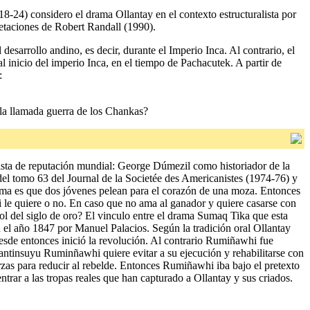
8-24) considero el drama Ollantay en el contexto estructuralista por
retaciones de Robert Randall (1990).
esarrollo andino, es decir, durante el Imperio Inca. Al contrario, el
l inicio del imperio Inca, en el tiempo de Pachacutek. A partir de
:
 la llamada guerra de los Chankas?
anista de reputación mundial: George Dúmezil como historiador de la
el tomo 63 del Journal de la Societée des Americanistes (1974-76) y
rama es que dos jóvenes pelean para el corazón de una moza. Entonces
i le quiere o no. En caso que no ama al ganador y quiere casarse con
ñol del siglo de oro? El vinculo entre el drama Sumaq Tika que esta
n el año 1847 por Manuel Palacios. Según la tradición oral Ollantay
esde entonces inició la revolución. Al contrario Rumiñawhi fue
antinsuyu Ruminñawhi quiere evitar a su ejecución y rehabilitarse con
rzas para reducir al rebelde. Entonces Rumiñawhi iba bajo el pretexto
ntrar a las tropas reales que han capturado a Ollantay y sus criados.