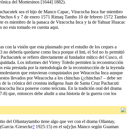
crónica del Montesinos [1644] 1882).
chacutek sea el hijo de Manco Capac, Viracocha Inca fue miembro
 Pinchos 6 y 7 de enero 1571 Rimaq Tambo 10 de febrero 1572 Tambo
te es miembro de la panaca de Viracocha Inca y la de Yahuar Huacac
o no esta tomado en cuenta aqui.
as con la visión que esta plasmado por el estudio de los ceques a
l no debería quedarse como Inca porque el Inti, el Sol no lo permitió
chacutek se refiero directamente al fundador mítico del Cusco, el
paldada. Los informes del Virrey Toledo permiten la reconstrucción
ón esta prestada por la metodología de la reconstrucción de la leyenda
s se molestaron que estuvieran conquistados por Wiracocha Inca aunque
uestos llevados por Wiracocha a los chinchas (¿chinchas? – debe ser
s de la crónica del cronista indígena Juan de Santa Cruz Pachacuti
Wiracocha Inca ponerse como teócrata. En la tradición oral del drama
8) que, entonces debe aludir a una historia de la guerra con los
itio del Ollantaytambo tiene algo que ver con el drama Ollantay,
 (Garcia /Giesecke
?
1925:15) en el su[y]us Manco según Guaman