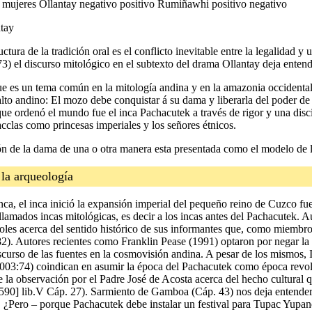
as mujeres Ollantay negativo positivo Rumiñawhi positivo negativo
ntay
uctura de la tradición oral es el conflicto inevitable entre la legalidad
) el discurso mitológico en el subtexto del drama Ollantay deja entende
que es un tema común en la mitología andina y en la amazonia occidenta
to andino: El mozo debe conquistar á su dama y liberarla del poder de
que ordenó el mundo fue el inca Pachacutek a través de rigor y una disci
acclas como princesas imperiales y los señores étnicos.
n de la dama de una o otra manera esta presentada como el modelo de la 
 la arqueología
inca, el inca inició la expansión imperial del pequeño reino de Cuzco f
lamados incas mitológicas, es decir a los incas antes del Pachacutek. A
les acerca del sentido histórico de sus informantes que, como miembros 
82). Autores recientes como Franklin Pease (1991) optaron por negar la 
scurso de las fuentes en la cosmovisión andina. A pesar de los mismos
003:74) coindican en asumir la época del Pachacutek como época revolu
de la observación por el Padre José de Acosta acerca del hecho cultural qu
590] lib.V Cáp. 27). Sarmiento de Gamboa (Cáp. 43) nos deja entender 
¿Pero – porque Pachacutek debe instalar un festival para Tupac Yupa