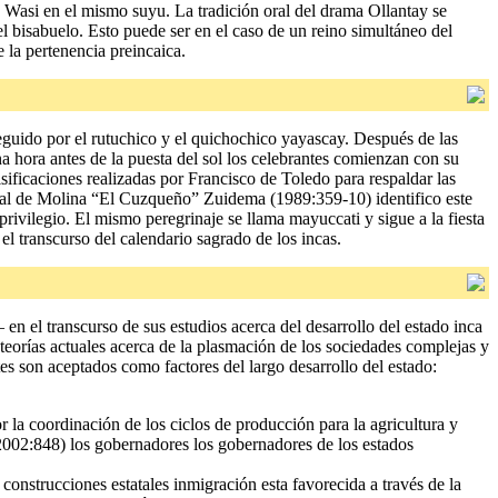
 Wasi en el mismo suyu. La tradición oral del drama Ollantay se
l bisabuelo. Esto puede ser en el caso de un reino simultáneo del
la pertenencia preincaica.
guido por el rutuchico y el quichochico yayascay. Después de las
a hora antes de la puesta del sol los celebrantes comienzan con su
sificaciones realizadas por Francisco de Toledo para respaldar las
tóbal de Molina “El Cuzqueño” Zuidema (1989:359-10) identifico este
 privilegio. El mismo peregrinaje se llama mayuccati y sigue a la fiesta
el transcurso del calendario sagrado de los incas.
 en el transcurso de sus estudios acerca del desarrollo del estado inca
teorías actuales acerca de la plasmación de los sociedades complejas y
s son aceptados como factores del largo desarrollo del estado:
a coordinación de los ciclos de producción para la agricultura y
(2002:848) los gobernadores los gobernadores de los estados
nstrucciones estatales inmigración esta favorecida a través de la