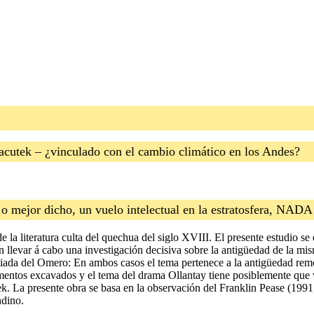
hacutek – ¿vinculado con el cambio climático en los Andes?
s o mejor dicho, un vuelo intelectual en la estratosfera, NA
 la literatura culta del quechua del siglo XVIII. El presente estudio se
llevar á cabo una investigación decisiva sobre la antigüedad de la mism
Iliada del Omero: En ambos casos el tema pertenece a la antigüedad rem
mentos excavados y el tema del drama Ollantay tiene posiblemente que ve
ek. La presente obra se basa en la observación del Franklin Pease (199
ndino.