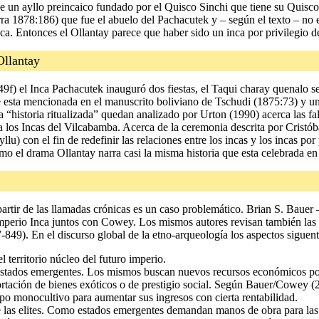
e un ayllo preincaico fundado por el Quisco Sinchi que tiene su Quisco
rra 1878:186) que fue el abuelo del Pachacutek y – según el texto – no e
 Entonces el Ollantay parece que haber sido un inca por privilegio de 
Ollantay
) el Inca Pachacutek inauguró dos fiestas, el Taqui charay quenalo se
e esta mencionada en el manuscrito boliviano de Tschudi (1875:73) y un
 “historia ritualizada” quedan analizado por Urton (1990) acerca las fal
tra los Incas del Vilcabamba. Acerca de la ceremonia descrita por Cris
lu) con el fin de redefinir las relaciones entre los incas y los incas por
mo el drama Ollantay narra casi la misma historia que esta celebrada en 
partir de las llamadas crónicas es un caso problemático. Brian S. Bauer –
imperio Inca juntos con Cowey. Los mismos autores revisan también las 
49). En el discurso global de la etno-arqueología los aspectos siguente
del territorio núcleo del futuro imperio.
estados emergentes. Los mismos buscan nuevos recursos económicos por l
portación de bienes exóticos o de prestigio social. Según Bauer/Cowey 
ipo monocultivo para aumentar sus ingresos con cierta rentabilidad.
 las elites. Como estados emergentes demandan manos de obra para las co