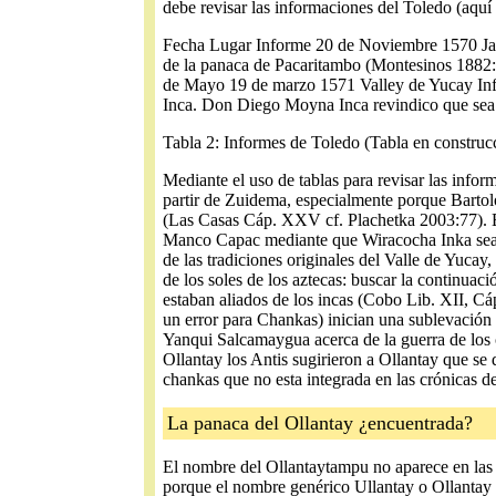
debe revisar las informaciones del Toledo (aquí
Fecha Lugar Informe 20 de Noviembre 1570 Jau
de la panaca de Pacaritambo (Montesinos 1882
de Mayo 19 de marzo 1571 Valley de Yucay Inf
Inca. Don Diego Moyna Inca revindico que sea 
Tabla 2: Informes de Toledo (Tabla en construc
Mediante el uso de tablas para revisar las infor
partir de Zuidema, especialmente porque Bartolo
(Las Casas Cáp. XXV cf. Plachetka 2003:77). E
Manco Capac mediante que Wiracocha Inka sea de
de las tradiciones originales del Valle de Yucay
de los soles de los aztecas: buscar la continuac
estaban aliados de los incas (Cobo Lib. XII, Cá
un error para Chankas) inician una sublevación 
Yanqui Salcamaygua acerca de la guerra de los c
Ollantay los Antis sugirieron a Ollantay que s
chankas que no esta integrada en las crónicas 
La panaca del Ollantay ¿encuentrada?
El nombre del Ollantaytampu no aparece en las c
porque el nombre genérico Ullantay o Ollantay 