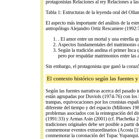
protagonistas Relaciones al rey Relaciones a l
Tabla 1: Estructuras de la leyenda oral del Olla
El aspecto más importante del análisis de la estr
antropólogo Alejandro Ortiz Rescaniere (1992:73
. El amor entre un mortal y una estrella 
Aspectos fundamentales del matrimonio al
Según la tradición andina el primer Inca 
pero por respaldar matrimonios entre las 
Sin embargo, el protagonista que ganó la corazó
El contexto histórico según las fuentes y
Según las fuentes narrativas acerca del pasado 
están agrupadas por Duviols (1974-76) con los l
trampas, equivocaciones por los cronistas españo
diferente del tiempo y del espacio (Millones 19
problemas asociados con la reintegración del di
(1991:33) y Armas Asin (2001) (cf. Plachetka 2
tradiciones originales debe ser posible a partir 
conmemorar eventos extraordinarios (Acosta [1
conmemorar la coronación del Tupac Yupanqui. 