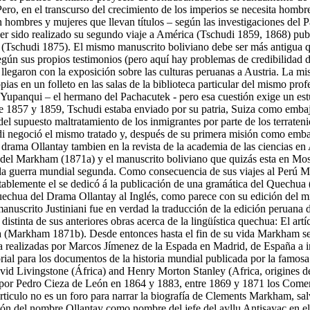
, en el transcurso del crecimiento de los imperios se necesita hombres 
n hombres y mujeres que llevan títulos – según las investigaciones del 
er sido realizado su segundo viaje a América (Tschudi 1859, 1868) publ
(Tschudi 1875). El mismo manuscrito boliviano debe ser más antigua qu
ún sus propios testimonios (pero aquí hay problemas de credibilidad d
s llegaron con la exposición sobre las culturas peruanas a Austria. La m
pias en un folleto en las salas de la biblioteca particular del mismo p
upanqui – el hermano del Pachacutek - pero esa cuestión exige un estu
 1857 y 1859, Tschudi estaba enviado por su patria, Suiza como embajad
l supuesto maltratamiento de los inmigrantes por parte de los terratenie
di negoció el mismo tratado y, después de su primera misión como embaj
 drama Ollantay tambien en la revista de la academia de las ciencias en
 del Markham (1871a) y el manuscrito boliviano que quizás esta en Mosc
de la guerra mundial segunda. Como consecuencia de sus viajes al Perú M
ntablemente el se dedicó á la publicación de una gramática del Quec
l quechua del Drama Ollantay al Inglés, como parece con su edición d
manuscrito Justiniani fue en verdad la traducción de la edición perua
stinta de sus anteriores obras acerca de la lingüística quechua: El artíc
ca (Markham 1871b). Desde entonces hasta el fin de su vida Markham se
ca realizadas por Marcos Jímenez de la Espada en Madrid, de España a in
rial para los documentos de la historia mundial publicada por la famo
id Livingstone (África) and Henry Morton Stanley (Africa, origines del
 por Pedro Cieza de León en 1864 y 1883, entre 1869 y 1871 los Coment
e articulo no es un foro para narrar la biografía de Clements Markham, 
ación del nombre Ollantay como nombre del jefe del ayllu Antisayac en e