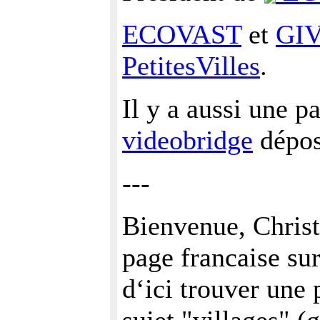
ECOVAST
et
GI
PetitesVilles
.
Il y a aussi une p
videobridge
dépos
---
Bienvenue, Christ
page francaise su
d‘ici trouver une