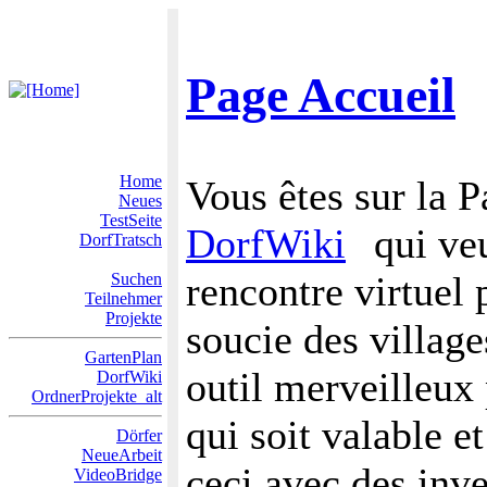
Page Accueil
Home
Vous êtes sur la P
Neues
TestSeite
DorfWiki
qui ve
DorfTratsch
rencontre virtuel
Suchen
Teilnehmer
Projekte
soucie des villag
GartenPlan
outil merveilleux
DorfWiki
OrdnerProjekte_alt
qui soit valable 
Dörfer
NeueArbeit
ceci avec des inve
VideoBridge