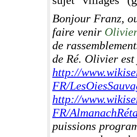
sujet "villages" 
Bonjour Franz, ou
faire venir
Olivie
de rassemblements
de Ré. Olivier est
http://www.wikiser
FR/LesOiesSauva
http://www.wikiser
FR/AlmanachRéta
puissions progr