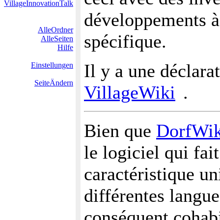
VillageInnovationTalk
développements à 
AlleOrdner
spécifique.
AlleSeiten
Hilfe
Il y a une déclarat
Einstellungen
SeiteÄndern
VillageWiki
.
Bien que
DorfWik
le logiciel qui fa
caractéristique un
différentes langu
conséquent cohabit