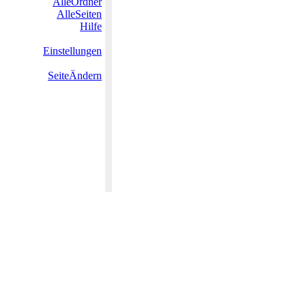
AlleOrdner
AlleSeiten
Hilfe
Einstellungen
SeiteÄndern