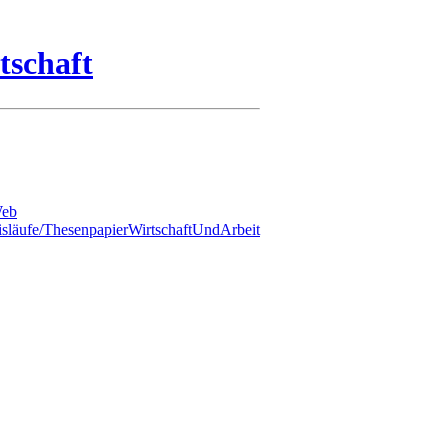
tschaft
Web
släufe/ThesenpapierWirtschaftUndArbeit