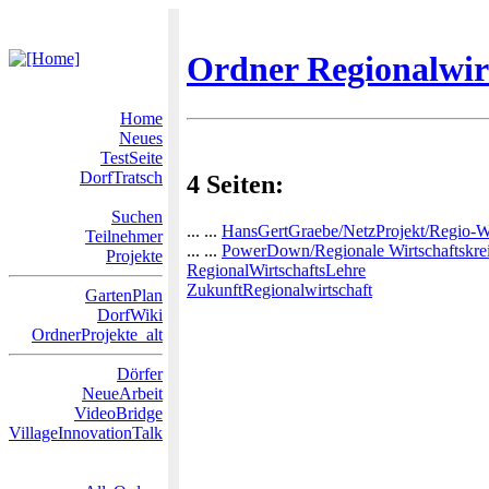
Ordner Regionalwir
Home
Neues
TestSeite
DorfTratsch
4 Seiten:
Suchen
... ...
HansGertGraebe/NetzProjekt/Regio-
Teilnehmer
... ...
PowerDown/Regionale Wirtschaftskrei
Projekte
RegionalWirtschaftsLehre
ZukunftRegionalwirtschaft
GartenPlan
DorfWiki
OrdnerProjekte_alt
Dörfer
NeueArbeit
VideoBridge
VillageInnovationTalk