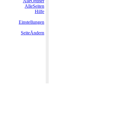
AlleOrdner
AlleSeiten
Hilfe
Einstellungen
SeiteÄndern