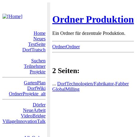
Ordner Produktion
Home
Ein Ordner für dezentrale Produktion.
Neues
TestSeite
OrdnerOrdner
DorfTratsch
Suchen
Teilnehmer
2 Seiten:
Projekte
GartenPlan
...
DorfTechnologien/Fabrikator-Fabber
DorfWiki
GlobalMilling
OrdnerProjekte_alt
Dörfer
NeueArbeit
VideoBridge
VillageInnovationTalk