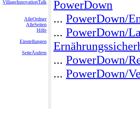
PowerDown
VillageInnovationTalk
...
PowerDown/Ene
AlleOrdner
AlleSeiten
...
PowerDown/Lan
Hilfe
Einstellungen
Ernährungssicher
SeiteÄndern
...
PowerDown/Regi
...
PowerDown/Ve