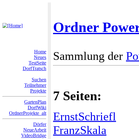
Ordner Powe
Home
Sammlung der
Po
Neues
TestSeite
DorfTratsch
Suchen
Teilnehmer
Projekte
7 Seiten:
GartenPlan
DorfWiki
ErnstSchriefl
OrdnerProjekte_alt
Dörfer
FranzSkala
NeueArbeit
VideoBridge