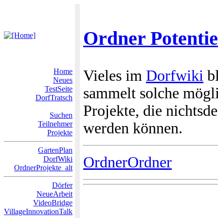
Ordner Potentie
Home
Vieles im
Dorfwiki
bl
Neues
TestSeite
sammelt solche mögli
DorfTratsch
Projekte, die nichts
Suchen
Teilnehmer
werden können.
Projekte
GartenPlan
OrdnerOrdner
DorfWiki
OrdnerProjekte_alt
Dörfer
NeueArbeit
VideoBridge
VillageInnovationTalk