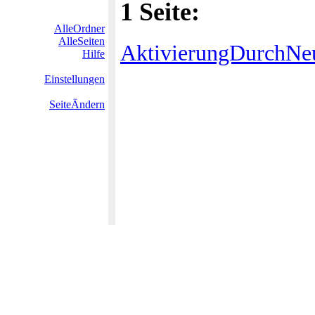
1 Seite:
AlleOrdner
AlleSeiten
AktivierungDurchNe
Hilfe
Einstellungen
SeiteÄndern