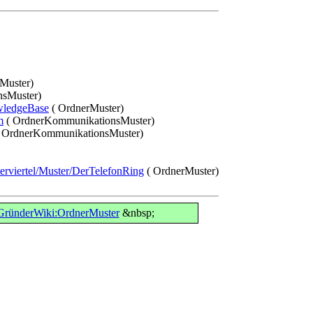
Muster)
sMuster)
wledgeBase
( OrdnerMuster)
m
( OrdnerKommunikationsMuster)
 OrdnerKommunikationsMuster)
sterviertel/Muster/DerTelefonRing
( OrdnerMuster)
ründerWiki:OrdnerMuster
&nbsp;