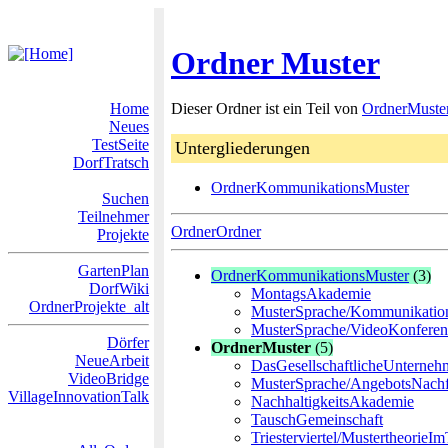
Ordner Muster
Home
Dieser Ordner ist ein Teil von
OrdnerMuste
Neues
TestSeite
Untergliederungen
DorfTratsch
OrdnerKommunikationsMuster
Suchen
Teilnehmer
OrdnerOrdner
Projekte
GartenPlan
OrdnerKommunikationsMuster
(3)
DorfWiki
MontagsAkademie
OrdnerProjekte_alt
MusterSprache/Kommunikation
MusterSprache/VideoKonfere
Dörfer
OrdnerMuster
(5)
NeueArbeit
DasGesellschaftlicheUnterneh
VideoBridge
MusterSprache/AngebotsNach
VillageInnovationTalk
NachhaltigkeitsAkademie
TauschGemeinschaft
Triesterviertel/MustertheorieI