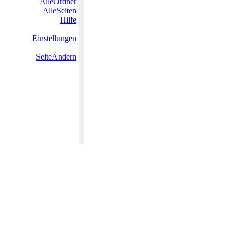
AlleOrdner
AlleSeiten
Hilfe
Einstellungen
SeiteÄndern