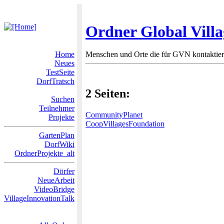
Ordner Global Vill
Home
Menschen und Orte die für GVN kontaktiert
Neues
TestSeite
DorfTratsch
2 Seiten:
Suchen
Teilnehmer
CommunityPlanet
Projekte
CoopVillagesFoundation
GartenPlan
DorfWiki
OrdnerProjekte_alt
Dörfer
NeueArbeit
VideoBridge
VillageInnovationTalk