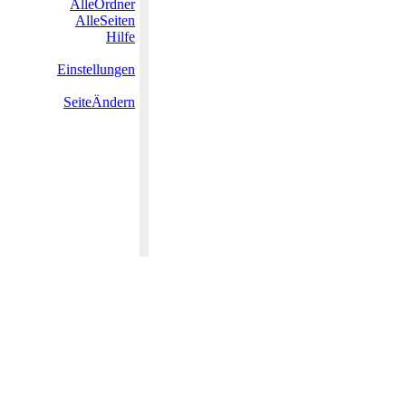
AlleOrdner
AlleSeiten
Hilfe
Einstellungen
SeiteÄndern