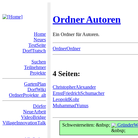
Ordner Autoren
Home
Ein Ordner für Autoren.
Neues
TestSeite
OrdnerOrdner
DorfTratsch
Suchen
Teilnehmer
4 Seiten:
Projekte
GartenPlan
ChristopherAlexander
DorfWiki
ErnstFriedrichSchumacher
OrdnerProjekte_alt
LeopoldKohr
MuhammadYunus
Dörfer
NeueArbeit
VideoBridge
VillageInnovationTalk
Schwesterseiten: &nbsp;
GründerWi
&nbsp;