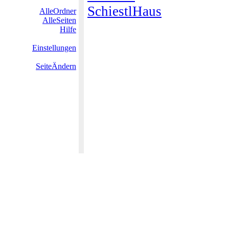
SchiestlHaus
AlleOrdner
AlleSeiten
Hilfe
Einstellungen
SeiteÄndern