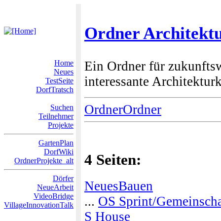
Ordner Architekt
Home
Ein Ordner für zukunfts
Neues
interessante Architektur
TestSeite
DorfTratsch
OrdnerOrdner
Suchen
Teilnehmer
Projekte
GartenPlan
DorfWiki
4 Seiten:
OrdnerProjekte_alt
Dörfer
NeuesBauen
NeueArbeit
VideoBridge
...
OS Sprint/Gemeinscha
VillageInnovationTalk
S House