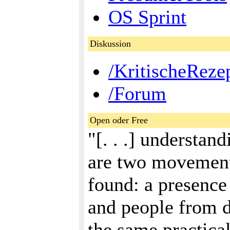
OS Sprint
Diskussion
/KritischeReze
/Forum
Open oder Free
"[. . .] understa
are two movement
found: a presence
and people from d
the same practical