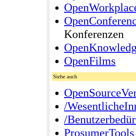
OpenWorkplac
OpenConferen
Konferenzen
OpenKnowled
OpenFilms
Siehe auch
OpenSourceVer
/WesentlicheIn
/Benutzerbedür
ProsumerTools