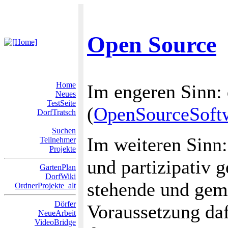
Open Source
Home
Im engeren Sinn: 
Neues
TestSeite
(
OpenSourceSoft
DorfTratsch
Suchen
Im weiteren Sinn:
Teilnehmer
Projekte
und partizipativ 
GartenPlan
DorfWiki
stehende und gem
OrdnerProjekte_alt
Dörfer
Voraussetzung daf
NeueArbeit
VideoBridge