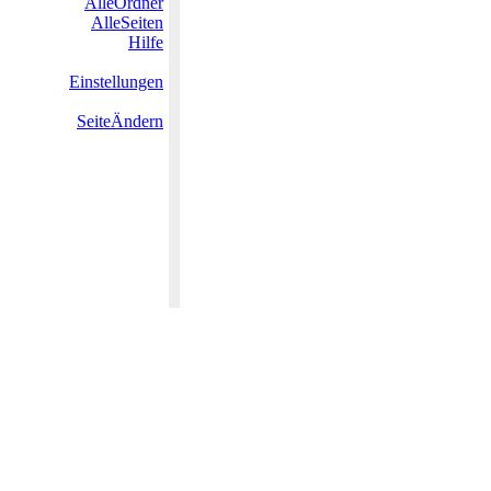
AlleOrdner
AlleSeiten
Hilfe
Einstellungen
SeiteÄndern