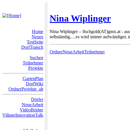
Nina Wiplinger
Home
Nina Wiplinger – fischgold(AT)gmx.at - au
Neues
selbständig,…es wird immer aufwändiger, 
TestSeite
DorfTratsch
OrdnerNeueArbeitTeilnehmer
Suchen
Teilnehmer
Projekte
GartenPlan
DorfWiki
OrdnerProjekte_alt
Dörfer
NeueArbeit
VideoBridge
VillageInnovationTalk