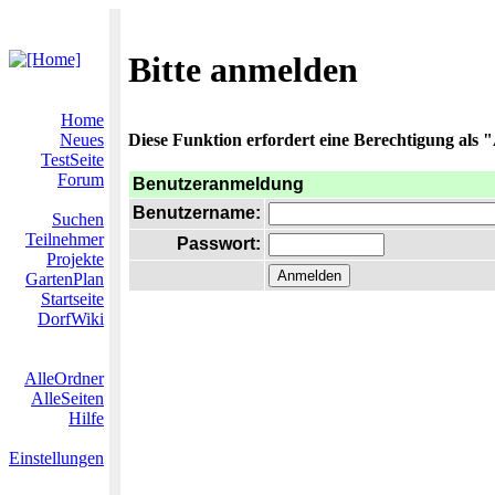
Bitte anmelden
Home
Neues
Diese Funktion erfordert eine Berechtigung als "
TestSeite
Forum
Benutzeranmeldung
Benutzername:
Suchen
Teilnehmer
Passwort:
Projekte
GartenPlan
Startseite
DorfWiki
AlleOrdner
AlleSeiten
Hilfe
Einstellungen