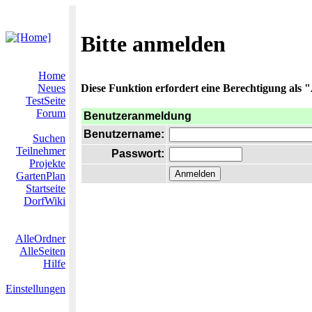
Bitte anmelden
Home
Neues
Diese Funktion erfordert eine Berechtigung als "
TestSeite
Forum
Benutzeranmeldung
Benutzername:
Suchen
Teilnehmer
Passwort:
Projekte
GartenPlan
Startseite
DorfWiki
AlleOrdner
AlleSeiten
Hilfe
Einstellungen