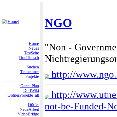
NGO
Home
"Non - Governmen
Neues
TestSeite
Nichtregierungsor
DorfTratsch
Suchen
http://www.ngo.
Teilnehmer
Projekte
GartenPlan
DorfWiki
http://www.utne
OrdnerProjekte_alt
not-be-Funded-No
Dörfer
NeueArbeit
VideoBridge