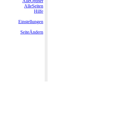
AlleOrdner
AlleSeiten
Hilfe
Einstellungen
SeiteÄndern