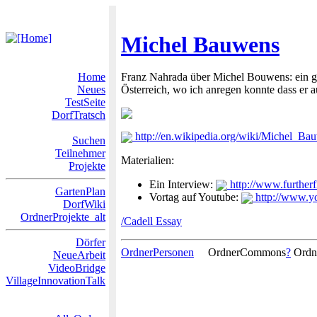
Michel Bauwens
Home
Franz Nahrada über Michel Bouwens: ein ge
Neues
Österreich, wo ich anregen konnte dass er a
TestSeite
DorfTratsch
http://en.wikipedia.org/wiki/Michel_Ba
Suchen
Teilnehmer
Materialien:
Projekte
Ein Interview:
http://www.further
GartenPlan
Vortag auf Youtube:
http://www.
DorfWiki
OrdnerProjekte_alt
/Cadell Essay
Dörfer
OrdnerPersonen
OrdnerCommons
?
Ordn
NeueArbeit
VideoBridge
VillageInnovationTalk