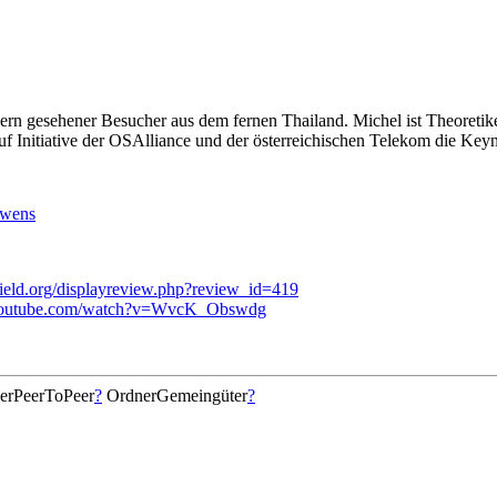
rn gesehener Besucher aus dem fernen Thailand. Michel ist Theoretik
uf Initiative der OSAlliance und der österreichischen Telekom die Key
uwens
field.org/displayreview.php?review_id=419
youtube.com/watch?v=WvcK_Obswdg
erPeerToPeer
?
OrdnerGemeingüter
?