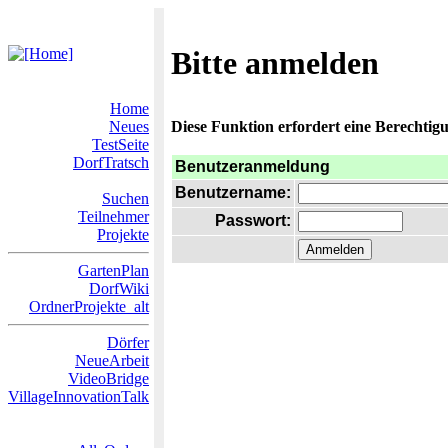
Bitte anmelden
Home
Neues
Diese Funktion erfordert eine Berechtigu
TestSeite
DorfTratsch
Benutzeranmeldung
Benutzername:
Suchen
Teilnehmer
Passwort:
Projekte
GartenPlan
DorfWiki
OrdnerProjekte_alt
Dörfer
NeueArbeit
VideoBridge
VillageInnovationTalk