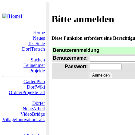
Bitte anmelden
Home
Neues
Diese Funktion erfordert eine Berechtigu
TestSeite
DorfTratsch
Benutzeranmeldung
Benutzername:
Suchen
Teilnehmer
Passwort:
Projekte
GartenPlan
DorfWiki
OrdnerProjekte_alt
Dörfer
NeueArbeit
VideoBridge
VillageInnovationTalk