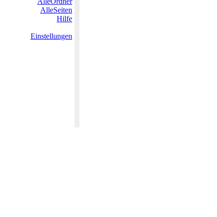
AlleOrdner
AlleSeiten
Hilfe
Einstellungen