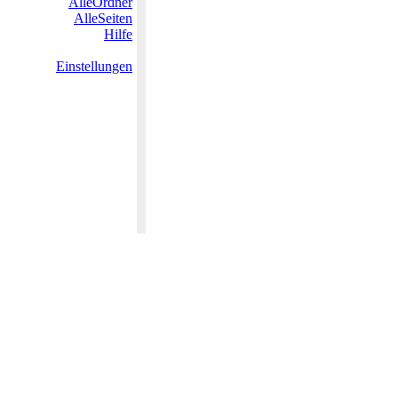
AlleOrdner
AlleSeiten
Hilfe
Einstellungen