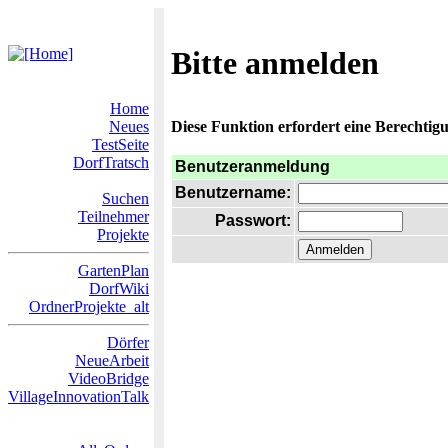
Bitte anmelden
Home
Neues
Diese Funktion erfordert eine Berechtigu
TestSeite
DorfTratsch
Benutzeranmeldung
Benutzername:
Suchen
Teilnehmer
Passwort:
Projekte
GartenPlan
DorfWiki
OrdnerProjekte_alt
Dörfer
NeueArbeit
VideoBridge
VillageInnovationTalk