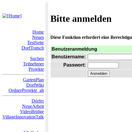
Bitte anmelden
Home
Neues
Diese Funktion erfordert eine Berechtigu
TestSeite
DorfTratsch
Benutzeranmeldung
Benutzername:
Suchen
Teilnehmer
Passwort:
Projekte
GartenPlan
DorfWiki
OrdnerProjekte_alt
Dörfer
NeueArbeit
VideoBridge
VillageInnovationTalk