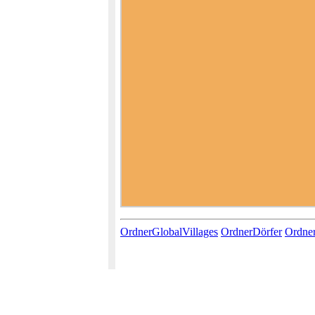
OrdnerGlobalVillages
OrdnerDörfer
Ordne