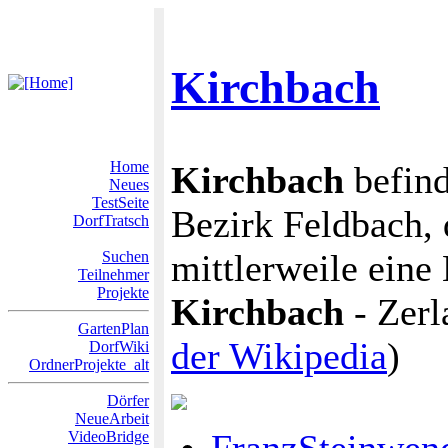
Kirchbach
Home
Kirchbach
befind
Neues
TestSeite
Bezirk Feldbach
DorfTratsch
mittlerweile eine
Suchen
Teilnehmer
Projekte
Kirchbach
- Zerl
GartenPlan
der Wikipedia
)
DorfWiki
OrdnerProjekte_alt
Dörfer
NeueArbeit
VideoBridge