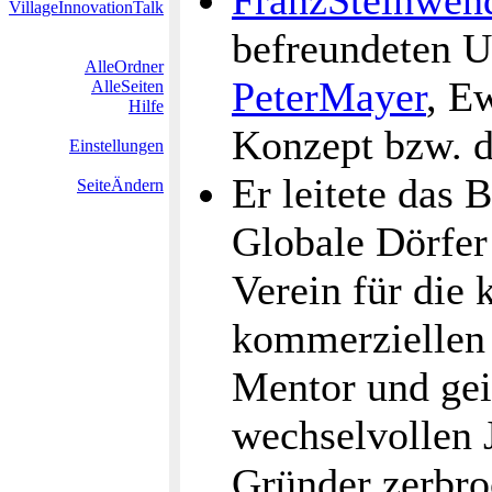
FranzSteinwen
VillageInnovationTalk
befreundeten U
AlleOrdner
PeterMayer
, Ew
AlleSeiten
Hilfe
Konzept bzw. 
Einstellungen
Er leitete das
SeiteÄndern
Globale Dörfer
Verein für die 
kommerziellen 
Mentor und gei
wechselvollen 
Gründer zerbro