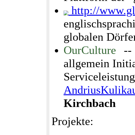
http://www.gl
englischsprach
globalen Dörfe
OurCulture
-- 
allgemein Initi
Serviceleistung
AndriusKulika
Kirchbach
Projekte: