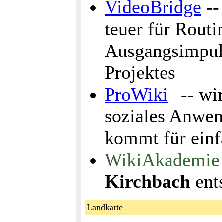
VideoBridge
--
teuer für Routi
Ausgangsimpuls
Projektes
ProWiki
-- wi
soziales Anwe
kommt für ein
WikiAkademie
Kirchbach
ent
Landkarte