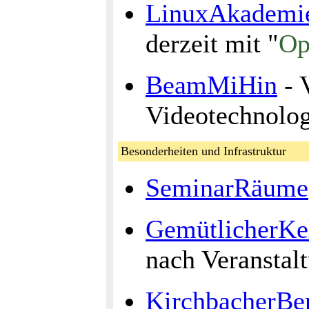
LinuxAkademi
derzeit mit "
Op
BeamMiHin
- 
Videotechnolog
Besonderheiten und Infrastruktur
SeminarRäume
GemütlicherKe
nach Veranstal
KirchbacherBer