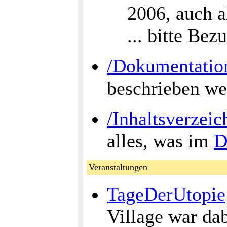
2006, auch a
... bitte Be
/Dokumentatio
beschrieben wer
/Inhaltsverzeic
alles, was im
D
Veranstaltungen
TageDerUtopie
Village war dab