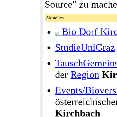
Source" zu mache
Aktuelles
Bio Dorf Kir
StudieUniGraz
TauschGemeins
der
Region
Kir
Events/Biovers
österreichisch
Kirchbach