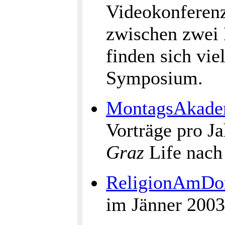
Videokonferenz
zwischen zwei 
finden sich vi
Symposium.
MontagsAkade
Vorträge pro J
Graz
Life nac
ReligionAmDo
im Jänner 2003