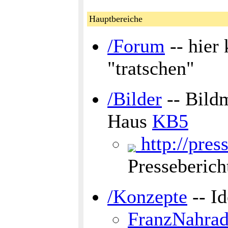
Hauptbereiche
/Forum
-- hier
"tratschen"
/Bilder
-- Bild
Haus
KB5
http://pres
Presseberich
/Konzepte
-- Id
FranzNahrad