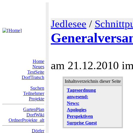
Jedlesee
/
Schnittp
Generalvers
Home
am 21.12.2010 im
Neues
TestSeite
DorfTratsch
Inhaltsverzeichnis dieser Seite
Suchen
Tagesordnung
Teilnehmer
anwesend:
Projekte
News:
GartenPlan
Apologies
DorfWiki
Perspektiven
OrdnerProjekte_alt
Surprise Guest
Dörfer