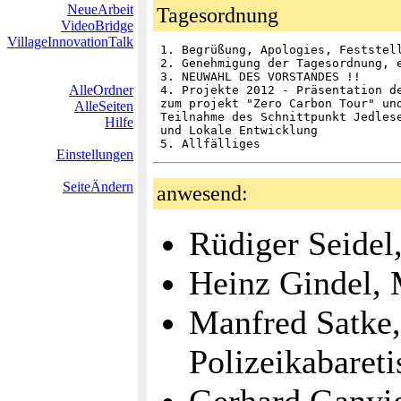
NeueArbeit
Tagesordnung
VideoBridge
VillageInnovationTalk
 1. Begrüßung, Apologies, Feststell
 2. Genehmigung der Tagesordnung, e
 3. NEUWAHL DES VORSTANDES !!

AlleOrdner
 4. Projekte 2012 - Präsentation de
 zum projekt "Zero Carbon Tour" und
AlleSeiten
 Teilnahme des Schnittpunkt Jedlese
Hilfe
 und Lokale Entwicklung

Einstellungen
SeiteÄndern
anwesend:
Rüdiger Seidel
Heinz Gindel, 
Manfred Satke, 
Polizeikabareti