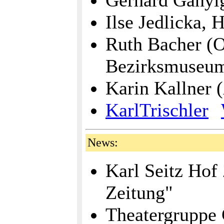
Gerhard Ganyig
Ilse Jedlicka, 
Ruth Bacher (O
Bezirksmuse
Karin Kallner
KarlTrischler
News:
Karl Seitz Hof 
Zeitung"
Theatergruppe G