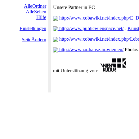
AlleOrdner
Unsere Partner in EC
AlleSeiten
Hilfe
http://www.xobawiki.net/index.php/E_
Einstellungen
http://www.publicwienspace.net/
-
Kuns
http://www.xobawiki.net/index.php/Le
SeiteÄndern
http://www.zu-hause-in-wien.eu/
Photos
mit Unterstützung von: