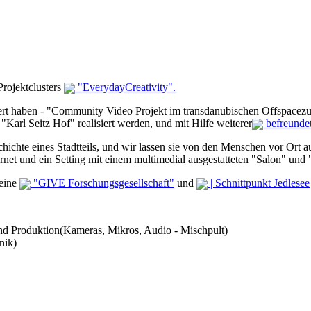
 Projektclusters
"EverydayCreativity".
ert haben - "Community Video Projekt im transdanubischen Offspacezu
Karl Seitz Hof" realisiert werden, und mit Hilfe weiterer
befreundet
chichte eines Stadtteils, und wir lassen sie von den Menschen vor Ort a
rnet und ein Setting mit einem multimedial ausgestatteten "Salon" und 
reine
"GIVE Forschungsgesellschaft"
und
| Schnittpunkt Jedlesee
nd Produktion(Kameras, Mikros, Audio - Mischpult)
nik)