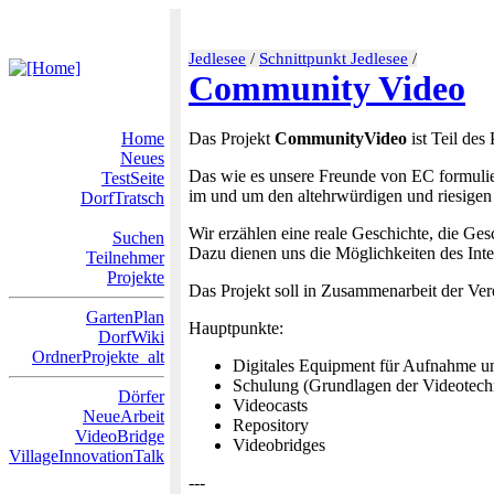
Jedlesee
/
Schnittpunkt Jedlesee
/
Community Video
Home
Das Projekt
CommunityVideo
ist Teil des
Neues
Das wie es unsere Freunde von EC formuli
TestSeite
im und um den altehrwürdigen und riesigen "
DorfTratsch
Wir erzählen eine reale Geschichte, die Ges
Suchen
Dazu dienen uns die Möglichkeiten des Inte
Teilnehmer
Projekte
Das Projekt soll in Zusammenarbeit der Ve
GartenPlan
Hauptpunkte:
DorfWiki
OrdnerProjekte_alt
Digitales Equipment für Aufnahme u
Schulung (Grundlagen der Videotech
Dörfer
Videocasts
NeueArbeit
Repository
VideoBridge
Videobridges
VillageInnovationTalk
---