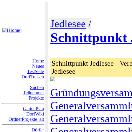
Jedlesee
/
Schnittpunkt 
Home
Schnittpunkt Jedlesee - Ve
Neues
Jedlesee
TestSeite
DorfTratsch
Suchen
Gründungsversa
Teilnehmer
Projekte
Generalversamml
GartenPlan
DorfWiki
Generalversamml
OrdnerProjekte_alt
Generalversamml
Dörfer