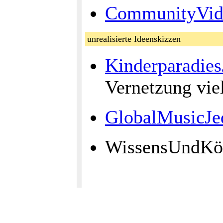
CommunityVid
unrealisierte Ideenskizzen
Kinderparadies
Vernetzung vie
GlobalMusicJe
WissensUndKö