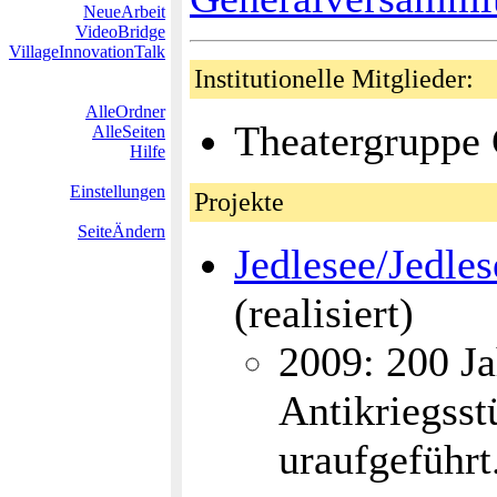
NeueArbeit
VideoBridge
VillageInnovationTalk
Institutionelle Mitglieder:
AlleOrdner
Theatergruppe 
AlleSeiten
Hilfe
Einstellungen
Projekte
SeiteÄndern
Jedlesee/Jedl
(realisiert)
2009: 200 Ja
Antikriegss
uraufgeführt