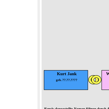
Kurt Jank
W
geb. ??.??.????
Kursiv dargestellte Namen führen durch A