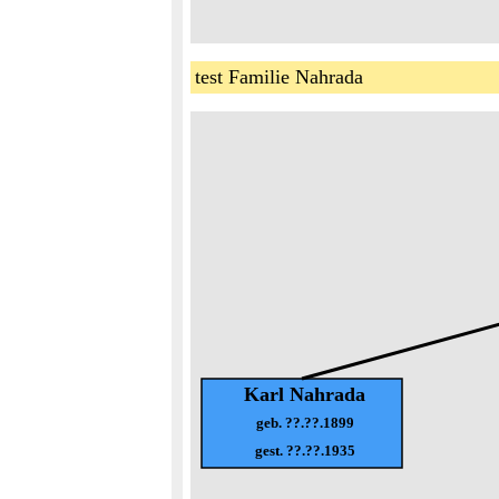
test Familie Nahrada
Karl Nahrada
geb. ??.??.1899
gest. ??.??.1935