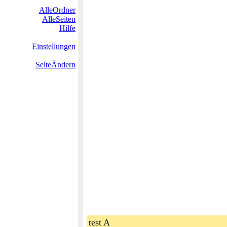
AlleOrdner
AlleSeiten
Hilfe
Einstellungen
SeiteÄndern
test A