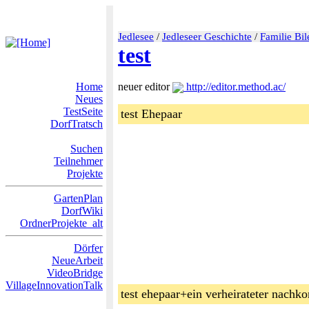
Jedlesee
/
Jedleseer Geschichte
/
Familie Bil
test
Home
neuer editor
http://editor.method.ac/
Neues
TestSeite
test Ehepaar
DorfTratsch
Suchen
Teilnehmer
Projekte
GartenPlan
DorfWiki
OrdnerProjekte_alt
Dörfer
NeueArbeit
VideoBridge
VillageInnovationTalk
test ehepaar+ein verheirateter nach