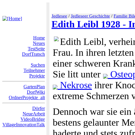
Jedlesee
/
Jedleseer Geschichte
/
Familie Bil
Edith Leibl 1928 - I
Home
Edith Leibl, verhei
Neues
TestSeite
Frau. In ihren letzte
DorfTratsch
einer schweren Kran
Suchen
Teilnehmer
Sie litt unter
Osteo
Projekte
Nekrose
ihrer Knoc
GartenPlan
DorfWiki
extreme Schmerzen v
OrdnerProjekte_alt
Dörfer
Dennoch war sie ein 
NeueArbeit
VideoBridge
bestens gelaunter Me
VillageInnovationTalk
haderte und stets zu