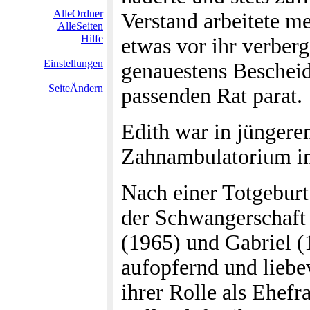
AlleOrdner
Verstand arbeitete m
AlleSeiten
Hilfe
etwas vor ihr verber
Einstellungen
genauestens Bescheid 
SeiteÄndern
passenden Rat parat.
Edith war in jüngeren
Zahnambulatorium in
Nach einer Totgeburt
der Schwangerschaft 
(1965) und Gabriel 
aufopfernd und liebe
ihrer Rolle als Ehef