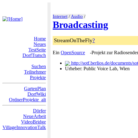
Internet
/
Audio
/
Broadcasting
Home
StreamOnTheFly
?
Neues
TestSeite
Ein
OpenSource
-Projekt zur Radiosender
DorfTratsch
http://sotf.berlios.de/documents/s
Suchen
Urheber: Public Voice Lab, Wien
Teilnehmer
Projekte
GartenPlan
DorfWiki
OrdnerProjekte_alt
Dörfer
NeueArbeit
VideoBridge
VillageInnovationTalk