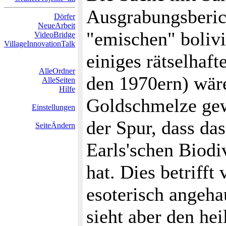
Ausgrabungsberic
Dörfer
NeueArbeit
"emischen" boliv
VideoBridge
VillageInnovationTalk
einiges rätselhaf
AlleOrdner
den 1970ern) wäre
AlleSeiten
Hilfe
Goldschmelze gew
Einstellungen
der Spur, dass d
SeiteÄndern
Earls'schen Biodi
hat. Dies betrifft
esoterisch angeha
sieht aber den he