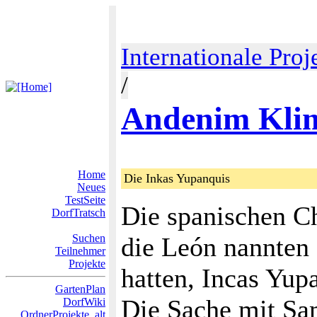
Internationale Proj
/
Andenim Kli
Home
Die Inkas Yupanquis
Neues
TestSeite
Die spanischen Ch
DorfTratsch
Suchen
die León nannten 
Teilnehmer
Projekte
hatten, Incas Yup
GartenPlan
Die Sache mit Sam
DorfWiki
OrdnerProjekte_alt