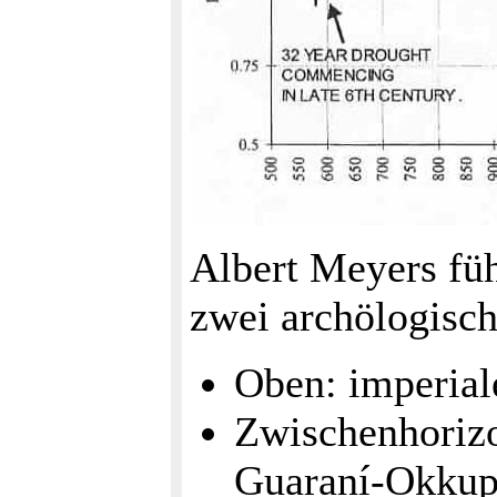
Albert Meyers füh
zwei archölogisch
Oben: imperial
Zwischenhorizo
Guaraní-Okkup