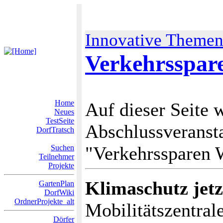
Innovative Theme
Verkehrsspar
Home
Auf dieser Seite w
Neues
TestSeite
Abschlussveransta
DorfTratsch
"Verkehrssparen 
Suchen
Teilnehmer
Projekte
Klimaschutz jetz
GartenPlan
DorfWiki
OrdnerProjekte_alt
Mobilitätszentral
Dörfer