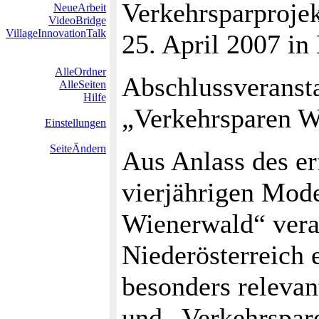
Verkehrsparprojek
NeueArbeit
VideoBridge
VillageInnovationTalk
25. April 2007 in
AlleOrdner
Abschlussveranst
AlleSeiten
Hilfe
„Verkehrsparen W
Einstellungen
SeiteÄndern
Aus Anlass des er
vierjährigen Mode
Wienerwald“ vera
Niederösterreich 
besonders releva
und „Verkehrspar