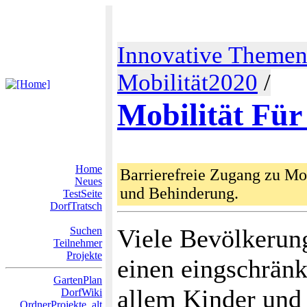
Innovative Theme
Mobilität2020
/
Mobilität Für
Home
Barrierefreie Zugang zu Mob
Neues
und Behinderung.
TestSeite
DorfTratsch
Viele Bevölkerun
Suchen
Teilnehmer
Projekte
einen eingschränk
GartenPlan
allem Kinder und 
DorfWiki
OrdnerProjekte_alt