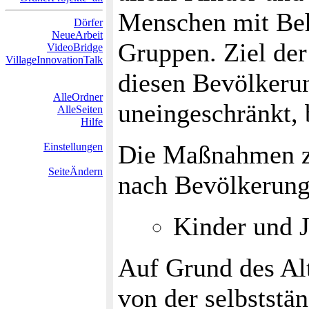
Menschen mit Beh
Dörfer
NeueArbeit
Gruppen. Ziel der
VideoBridge
VillageInnovationTalk
diesen Bevölkeru
AlleOrdner
uneingeschränkt,
AlleSeiten
Hilfe
Die Maßnahmen zu
Einstellungen
SeiteÄndern
nach Bevölkerung
Kinder und 
Auf Grund des Alt
von der selbststä