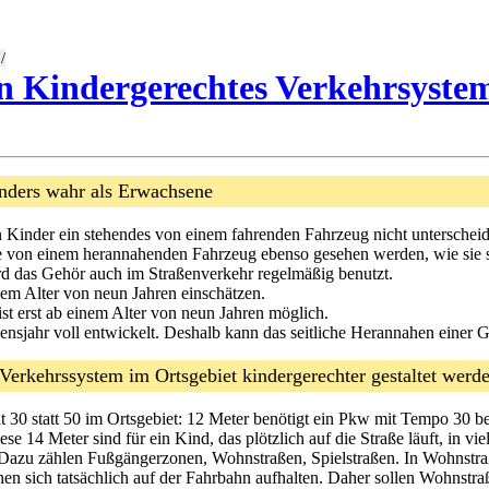
/
 Kindergerechtes Verkehrsyste
nders wahr als Erwachsene
n Kinder ein stehendes von einem fahrenden Fahrzeug nicht unterschei
ie von einem herannahenden Fahrzeug ebenso gesehen werden, wie sie s
rd das Gehör auch im Straßenverkehr regelmäßig benutzt.
em Alter von neun Jahren einschätzen.
 erst ab einem Alter von neun Jahren möglich.
ebensjahr voll entwickelt. Deshalb kann das seitliche Herannahen ein
rkehrssystem im Ortsgebiet kindergerechter gestaltet werd
 30 statt 50 im Ortsgebiet: 12 Meter benötigt ein Pkw mit Tempo 30 b
e 14 Meter sind für ein Kind, das plötzlich auf die Straße läuft, in viel
 Dazu zählen Fußgängerzonen, Wohnstraßen, Spielstraßen. In Wohnstra
n sich tatsächlich auf der Fahrbahn aufhalten. Daher sollen Wohnstra