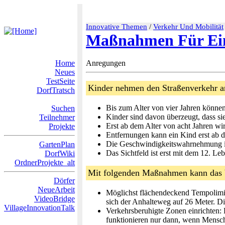
Innovative Themen
/
Verkehr Und Mobilität
Maßnahmen Für Ein
Home
Anregungen
Neues
TestSeite
Kinder nehmen den Straßenverkehr a
DorfTratsch
Bis zum Alter von vier Jahren könne
Suchen
Kinder sind davon überzeugt, dass s
Teilnehmer
Erst ab dem Alter von acht Jahren wi
Projekte
Entfernungen kann ein Kind erst ab d
Die Geschwindigkeitswahrnehmung ist
GartenPlan
Das Sichtfeld ist erst mit dem 12. L
DorfWiki
OrdnerProjekte_alt
Mit folgenden Maßnahmen kann das Ve
Dörfer
NeueArbeit
Möglichst flächendeckend Tempolimit
VideoBridge
sich der Anhalteweg auf 26 Meter. Dies
VillageInnovationTalk
Verkehrsberuhigte Zonen einrichten:
funktionieren nur dann, wenn Mensche