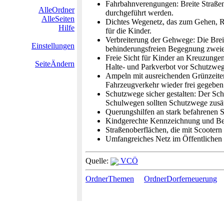
Fahrbahnverengungen: Breite Straßen
AlleOrdner
durchgeführt werden.
AlleSeiten
Dichtes Wegenetz, das zum Gehen, Ra
Hilfe
für die Kinder.
Verbreiterung der Gehwege: Die Brei
Einstellungen
behinderungsfreien Begegnung zweie
Freie Sicht für Kinder an Kreuzung
SeiteÄndern
Halte- und Parkverbot vor Schutzweg
Ampeln mit ausreichenden Grünzeite
Fahrzeugverkehr wieder frei gegeben
Schutzwege sicher gestalten: Der Schu
Schulwegen sollten Schutzwege zusät
Querungshilfen an stark befahrenen 
Kindgerechte Kennzeichnung und Be
Straßenoberflächen, die mit Scootern 
Umfangreiches Netz im Öffentlichen
Quelle:
VCÖ
OrdnerThemen
OrdnerDorferneuerung