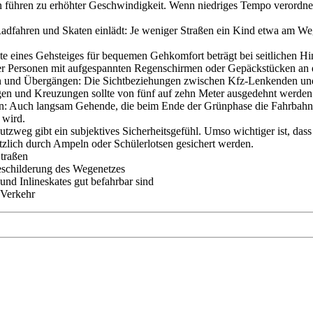
 führen zu erhöhter Geschwindigkeit. Wenn niedriges Tempo verordne
dfahren und Skaten einlädt: Je weniger Straßen ein Kind etwa am Weg 
te eines Gehsteiges für bequemen Gehkomfort beträgt bei seitlichen H
r Personen mit aufgespannten Regenschirmen oder Gepäckstücken an 
en und Übergängen: Die Sichtbeziehungen zwischen Kfz-Lenkenden und
en und Kreuzungen sollte von fünf auf zehn Meter ausgedehnt werden
n: Auch langsam Gehende, die beim Ende der Grünphase die Fahrbahn 
 wird.
tzweg gibt ein subjektives Sicherheitsgefühl. Umso wichtiger ist, dass 
zlich durch Ampeln oder Schülerlotsen gesichert werden.
Straßen
schilderung des Wegenetzes
und Inlineskates gut befahrbar sind
 Verkehr