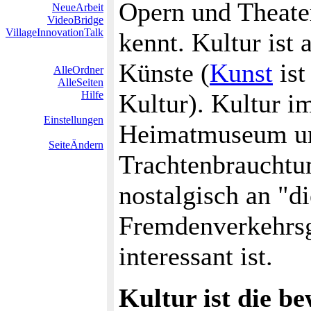
Opern und Theater
NeueArbeit
VideoBridge
VillageInnovationTalk
kennt. Kultur ist
Künste (
Kunst
ist
AlleOrdner
AlleSeiten
Hilfe
Kultur). Kultur i
Einstellungen
Heimatmuseum un
SeiteÄndern
Trachtenbrauchtum
nostalgisch an "di
Fremdenverkehrsge
interessant ist.
Kultur ist die be