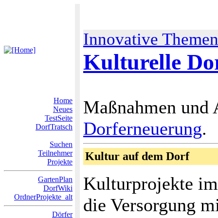
Innovative Theme
Kulturelle Do
Home
Maßnahmen und An
Neues
TestSeite
Dorferneuerung
.
DorfTratsch
Suchen
Teilnehmer
Kultur auf dem Dorf
Projekte
Kulturprojekte im 
GartenPlan
DorfWiki
OrdnerProjekte_alt
die Versorgung mi
Dörfer