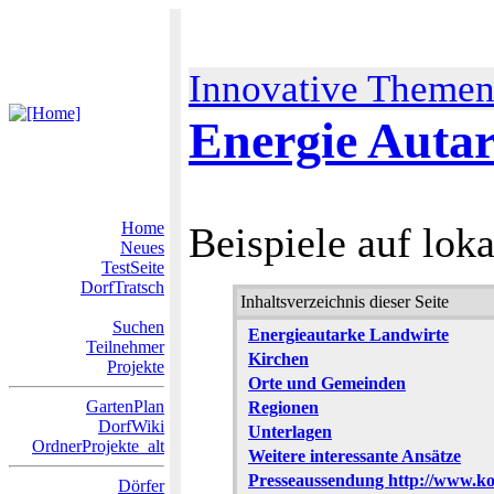
Innovative Theme
Energie Autar
Home
Beispiele auf lok
Neues
TestSeite
DorfTratsch
Inhaltsverzeichnis dieser Seite
Suchen
Energieautarke Landwirte
Teilnehmer
Kirchen
Projekte
Orte und Gemeinden
GartenPlan
Regionen
DorfWiki
Unterlagen
OrdnerProjekte_alt
Weitere interessante Ansätze
Presseaussendung http://www.k
Dörfer