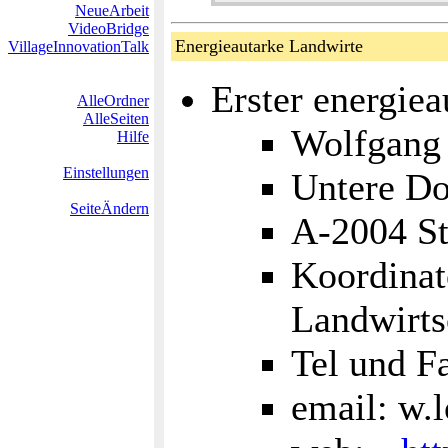
NeueArbeit
VideoBridge
Energieautarke Landwirte
VillageInnovationTalk
Erster energie
AlleOrdner
AlleSeiten
Wolfgang
Hilfe
Einstellungen
Untere Do
SeiteÄndern
A-2004 St
Koordinat
Landwirts
Tel und F
email: w.l