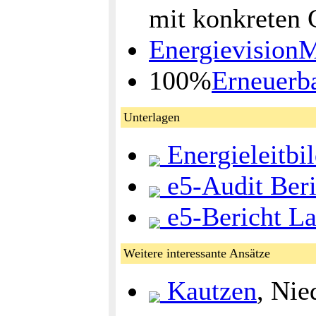
mit konkreten
Energievision
100%
Erneuerb
Unterlagen
Energieleitbi
e5-Audit Ber
e5-Bericht L
Weitere interessante Ansätze
Kautzen
, Nie