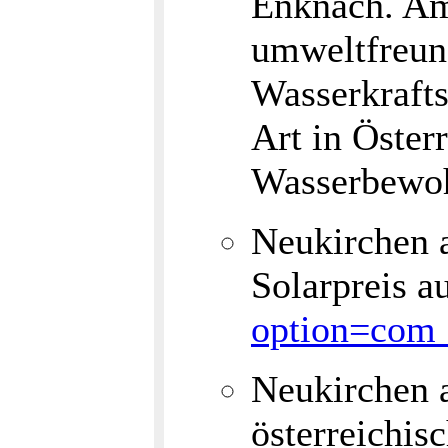
Enknach. Am 
umweltfreun
Wasserkrafts
Art in Öster
Wasserbewoh
Neukirchen 
Solarpreis a
option=com
Neukirchen a
österreichi