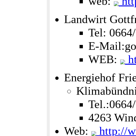
web:
htt
Landwirt Gottfr
Tel: 0664
E-Mail:got
WEB:
ht
Energiehof Fri
Klimabündnis
Tel.:0664
4263 Wind
Web:
http://w