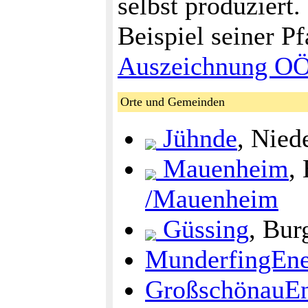
selbst produziert.
Beispiel seiner P
Auszeichnung OÖ
Orte und Gemeinden
Jühnde
, Nied
Mauenheim
,
/Mauenheim
Güssing
, Bur
MunderfingEne
GroßschönauEn