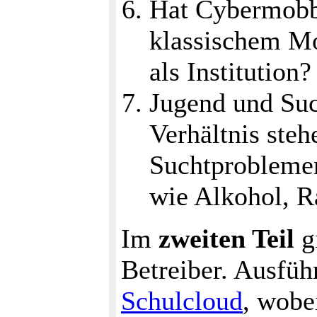
Hat Cybermobb
klassischem Mob
als Institution?
Jugend und Su
Verhältnis steh
Suchtproblemen
wie Alkohol, R
Im
zweiten Teil
g
Betreiber. Ausfüh
Schulcloud
, wobei