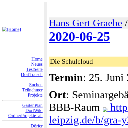
Hans Gert Graebe
2020-06-25
Home
Die Schulcloud
Neues
TestSeite
Termin
: 25. Juni
DorfTratsch
Suchen
Teilnehmer
Ort
: Seminargebä
Projekte
BBB-Raum
http
GartenPlan
DorfWiki
OrdnerProjekte_alt
leipzig.de/b/gra-
Dörfer