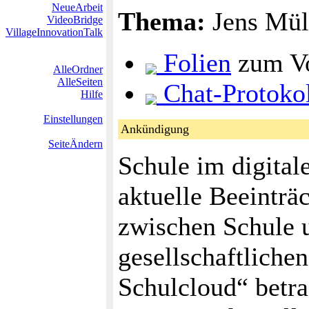
NeueArbeit
Thema:
Jens Müll
VideoBridge
VillageInnovationTalk
Folien
zum Vo
AlleOrdner
AlleSeiten
Chat-Protokol
Hilfe
Einstellungen
Ankündigung
SeiteÄndern
Schule im digital
aktuelle Beeinträ
zwischen Schule u
gesellschaftliche
Schulcloud“ betr