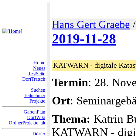
Hans Gert Graebe
2019-11-28
Home
KATWARN - digitale Katas
Neues
TestSeite
Termin
: 28. Nov
DorfTratsch
Suchen
Teilnehmer
Ort
: Seminargeb
Projekte
GartenPlan
Thema:
Katrin B
DorfWiki
OrdnerProjekte_alt
KATWARN - digit
Dörfer