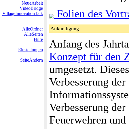
NeueArbeit
VideoBridge
Folien des Vortr
VillageInnovationTalk
Ankündigung
AlleOrdner
AlleSeiten
Hilfe
Anfang des Jahrt
Einstellungen
Konzept für den Z
SeiteÄndern
umgesetzt. Diese
Verbesserung der
Informationssyste
Verbesserung der
Feuerwehren und a