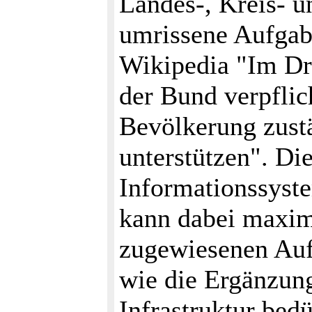
Landes-, Kreis- 
umrissene Aufgabe
Wikipedia "Im Dri
der Bund verpflic
Bevölkerung zust
unterstützen". Di
Informationssyst
kann dabei maxi
zugewiesenen Auf
wie die Ergänzun
Infrastruktur bedü