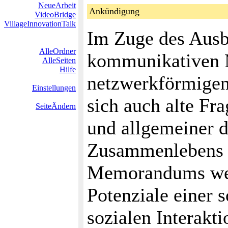
NeueArbeit
Ankündigung
VideoBridge
VillageInnovationTalk
Im Zuge des Ausb
AlleOrdner
kommunikativen 
AlleSeiten
Hilfe
netzwerkförmigen 
Einstellungen
sich auch alte Fr
SeiteÄndern
und allgemeiner d
Zusammenlebens n
Memorandums wer
Potenziale einer 
sozialen Interakt