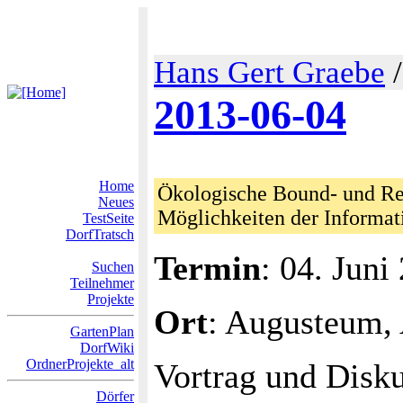
Hans Gert Graebe
2013-06-04
Home
Ökologische Bound- und Re
Neues
Möglichkeiten der Informat
TestSeite
DorfTratsch
Termin
: 04. Juni
Suchen
Teilnehmer
Projekte
Ort
: Augusteum,
GartenPlan
DorfWiki
OrdnerProjekte_alt
Vortrag und Disk
Dörfer