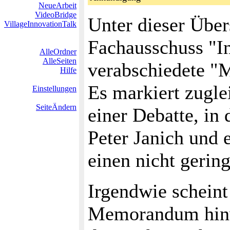
NeueArbeit
VideoBridge
Unter dieser Über
VillageInnovationTalk
Fachausschuss "I
AlleOrdner
AlleSeiten
verabschiedete "
Hilfe
Es markiert zugl
Einstellungen
SeiteÄndern
einer Debatte, in
Peter Janich und 
einen nicht gering
Irgendwie scheint 
Memorandum hinw