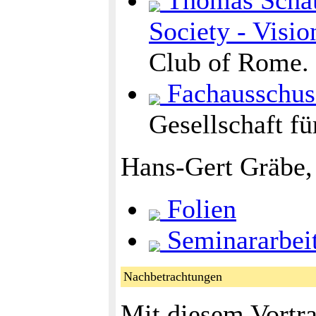
Thomas Schaue
Society - Visio
Club of Rome.
Fachausschus
Gesellschaft fü
Hans-Gert Gräbe,
Folien
Seminararbei
Nachbetrachtungen
Mit diesem Vortr