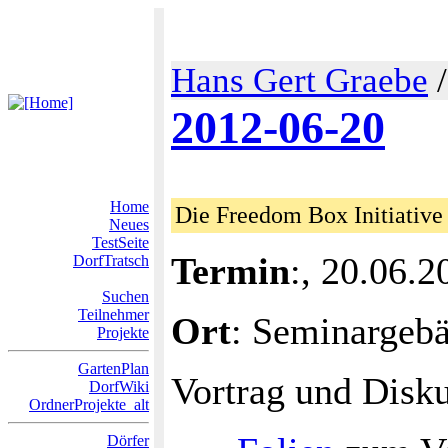
Hans Gert Graebe
2012-06-20
Home
Die Freedom Box Initiative
Neues
TestSeite
Termin
:, 20.06.2
DorfTratsch
Suchen
Teilnehmer
Ort
: Seminargeb
Projekte
GartenPlan
Vortrag und Disku
DorfWiki
OrdnerProjekte_alt
Dörfer