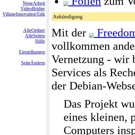
Folien
zum Vo
NeueArbeit
VideoBridge
VillageInnovationTalk
Ankündigung
Mit der
Freedom 
AlleOrdner
AlleSeiten
Hilfe
vollkommen ande
Einstellungen
Vernetzung - wir 
SeiteÄndern
Services als Rec
der Debian-Websei
Das Projekt wu
eines kleinen, 
Computers insp