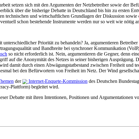
rbeit setzen sich mit den Argumenten der Netzbetreiber sowie der Bef
Überblick über die bisherige Debatte in Deutschland bis hin zu erste
den technischen und wirtschaftlichen Grundlagen der Diskussion sowie
ventuell schon bestehende Instrumente werden nur so weit wie nötig an
mit unterschiedlicher Priorität zu behandeln? Ja, argumentieren Betrei
tragungsqualität und Bandbreite bei synchroner Kommunikation (VoIP,
usch
so nicht erforderlich ist. Nein, argumentieren die Gegner, denn eine
ngriff auf die Anonymität des Netzes in seiner bisherigen Ausprägung.
wird damit durch einen Abwägungstatbestand zwischen Freiheit und tech
esmal bei den Befürwortern von Freiheit im Netz. Der Wind gesellschaf
Themen
der
Internet-Enquete-Kommission
des Deutschen Bundestags
acy-Plattform) begleitet wird.
ieser Debatte mit ihren Intentionen, Positionen und Argumentationen vor