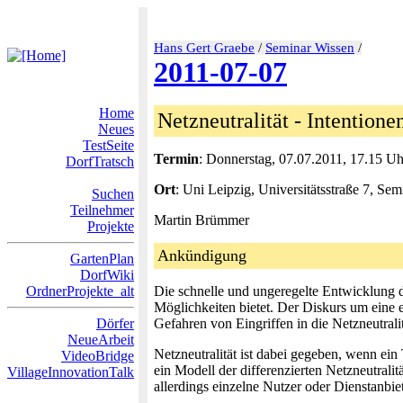
Hans Gert Graebe
/
Seminar Wissen
/
2011-07-07
Home
Netzneutralität - Intentione
Neues
TestSeite
Termin
: Donnerstag, 07.07.2011, 17.15 Uh
DorfTratsch
Ort
: Uni Leipzig, Universitätsstraße 7, S
Suchen
Teilnehmer
Martin Brümmer
Projekte
Ankündigung
GartenPlan
DorfWiki
OrdnerProjekte_alt
Die schnelle und ungeregelte Entwicklung de
Möglichkeiten bietet. Der Diskurs um eine 
Dörfer
Gefahren von Eingriffen in die Netzneutrali
NeueArbeit
Netzneutralität ist dabei gegeben, wenn ein
VideoBridge
ein Modell der differenzierten Netzneutrali
VillageInnovationTalk
allerdings einzelne Nutzer oder Dienstanbiet