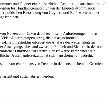
ürworter und Gegner einer gesetzlichen Regulierung auseinander und
n Entwürfen für Handlungsempfehlungen der Enquete-Kommission
 der politischen Einordnung von Gegnern und Befürwortern einer
geschnitten.
ber von Netzen und rücken dabei technische Anforderungen in den
 Video-Übertragungen usw.), die bei asynchronen
 solche Infrastruktur erfordert die Analyse der weitergeleiteten
 Der Abwägungstatbestand zwischen Freiheit und Sicherheit, der noch
nischer Funktionalität ersetzt. Der schwarze Peter einer "rein
tlicher Auseinandersetzung hat sich - anscheinend - gedreht.
, die von einer intensiven Debatte in den entsprechenden Gremien
gestellt und systematisiert werden.