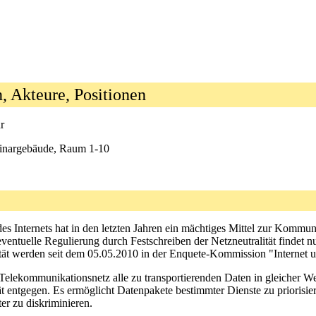
n, Akteure, Positionen
r
eminargebäude, Raum 1-10
s Internets hat in den letzten Jahren ein mächtiges Mittel zur Kommunik
eventuelle Regulierung durch Festschreiben der Netzneutralität findet
tät werden seit dem 05.05.2010 in der Enquete-Kommission "Internet und
 Telekommunikationsnetz alle zu transportierenden Daten in gleicher Wei
tät entgegen. Es ermöglicht Datenpakete bestimmter Dienste zu priorisi
er zu diskriminieren.