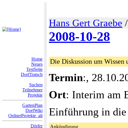
Hans Gert Graebe
2008-10-28
Home
Die Diskussion um Wissen 
Neues
TestSeite
Termin
:, 28.10.2
DorfTratsch
Suchen
Teilnehmer
Ort
: Interim am 
Projekte
GartenPlan
Einführung in die
DorfWiki
OrdnerProjekte_alt
Dörfer
Ankündigung