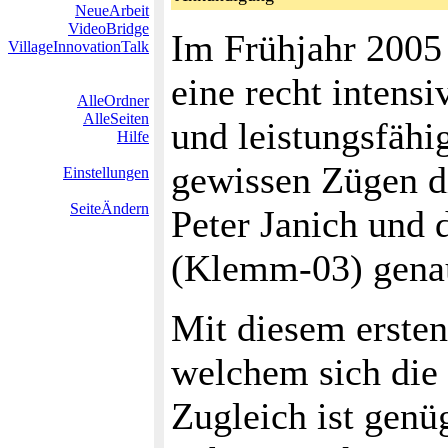
NeueArbeit
VideoBridge
Im Frühjahr 2005 
VillageInnovationTalk
eine recht inten
AlleOrdner
AlleSeiten
und leistungsfähi
Hilfe
gewissen Zügen di
Einstellungen
SeiteÄndern
Peter Janich und 
(Klemm-03) genau
Mit diesem ersten
welchem sich die
Zugleich ist gen