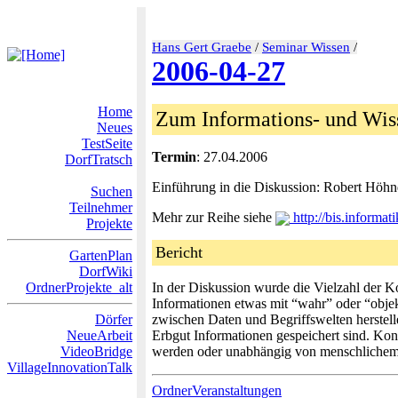
Hans Gert Graebe
/
Seminar Wissen
/
2006-04-27
Home
Zum Informations- und Wisse
Neues
TestSeite
Termin
: 27.04.2006
DorfTratsch
Einführung in die Diskussion: Robert Höhn
Suchen
Teilnehmer
Mehr zur Reihe siehe
http://bis.informat
Projekte
Bericht
GartenPlan
DorfWiki
OrdnerProjekte_alt
In der Diskussion wurde die Vielzahl der K
Informationen etwas mit “wahr” oder “objek
Dörfer
zwischen Daten und Begriffswelten herstell
NeueArbeit
Erbgut Informationen gespeichert sind. Kon
VideoBridge
werden oder unabhängig von menschlichem 
VillageInnovationTalk
OrdnerVeranstaltungen