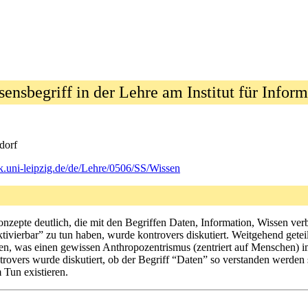
nsbegriff in der Lehre am Institut für Inform
dorf
ik.uni-leipzig.de/de/Lehre/0506/SS/Wissen
onzepte deutlich, die mit den Begriffen Daten, Information, Wissen ve
tivierbar” zu tun haben, wurde kontrovers diskutiert. Weitgehend get
en, was einen gewissen Anthropozentrismus (zentriert auf Menschen) imp
trovers wurde diskutiert, ob der Begriff “Daten” so verstanden werden 
Tun existieren.