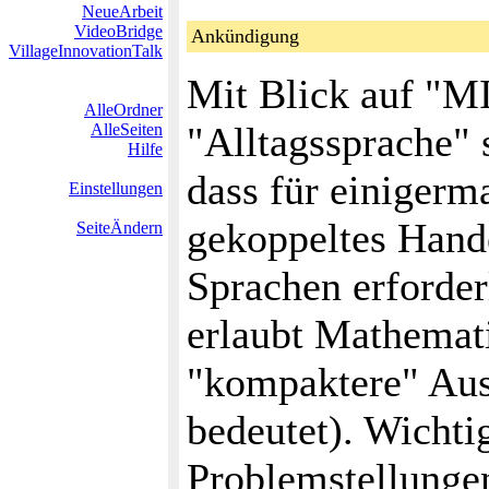
NeueArbeit
VideoBridge
Ankündigung
VillageInnovationTalk
Mit Blick auf "M
AlleOrdner
"Alltagssprache" 
AlleSeiten
Hilfe
dass für einiger
Einstellungen
gekoppeltes Hand
SeiteÄndern
Sprachen erforder
erlaubt Mathemati
"kompaktere" Aus
bedeutet). Wichtig
Problemstellunge