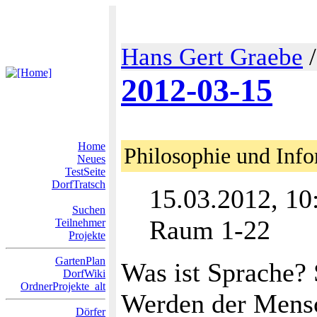
Hans Gert Graebe
2012-03-15
Home
Philosophie und Info
Neues
TestSeite
DorfTratsch
15.03.2012, 10
Suchen
Raum 1-22
Teilnehmer
Projekte
GartenPlan
Was ist Sprache?
DorfWiki
OrdnerProjekte_alt
Werden der Mensc
Dörfer